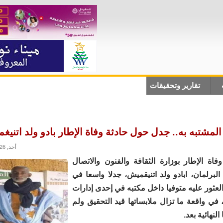
تقارير وتحقيقات
أنباء دولية
علوم وتكلنوجيا
ثقاف
لمشتبه به.. جدل حول حادثة وفاة الإطار بادو ولد اتنيغ
أحد, 31/05/2026 - 12:59
اة الإطار بوزارة الثقافة والفنون والاتصال
البرلمان، ابادو ولد اتنيقميش، جدلا واسعا في
 العثور عليه متوفيا داخل مكتبه في إحدى إدارات
، في واقعة ما تزال ملابساتها قيد التحقيق ولم
لنهائية بعد.