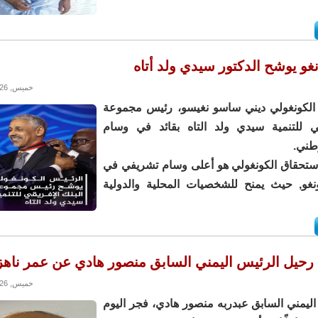
غو يوشح الدكتور سيدي ولد أتاه
خميس, 28/05/2026 - 11:32
الكونغولي ديني ساسو نغيسو، رئيس مجموعة
قي للتنمية سيدي ولد التاه بقائد في وسام
طني.
استحقاق الكونغولي هو أعلى وسام تشريفي في
نغو, حيث يمنح للشخصيات المحلية والدولية
رحيل الرئيس اليمني السابق منصور هادي عن عمر ناهز 81 عاما
خميس, 28/05/2026 - 11:30
ليمني السابق عبدربه منصور هادي، فجر اليوم