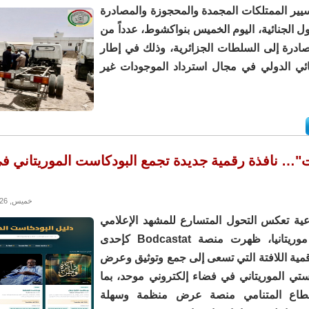
يير الممتلكات المجمدة والمحجوزة والمصادرة
 الجنائية، اليوم الخميس بنواكشوط، عدداً من
صادرة إلى السلطات الجزائرية، وذلك في إطار
ائي الدولي في مجال استرداد الموجودات غير
"… نافذة رقمية جديدة تجمع البودكاست الموريتاني ف
خميس, 21/05/2026 - 10:58
ة تعكس التحول المتسارع للمشهد الإعلامي
الرقمي في موريتانيا، ظهرت منصة Bodcastat كإحدى
قمية اللافتة التي تسعى إلى جمع وتوثيق وعرض
كاستي الموريتاني في فضاء إلكتروني موحد، بما
قطاع المتنامي منصة عرض منظمة وسهلة