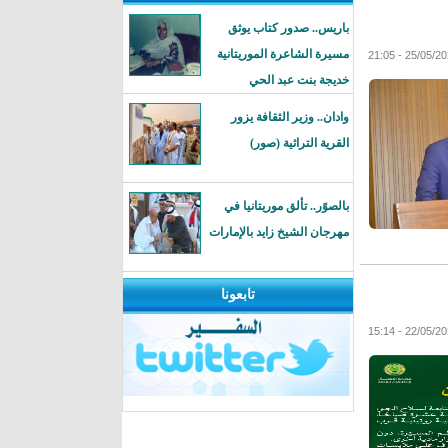
باريس.. صدور كتاب يوثق
مسيرة الشاعرة الموريتانية
خديجة بنت عبد الحي
وادان.. وزير الثقافة يزور
القرية التراثية (صور)
بالصوًر.. تألق موريتانيا في
مهرجان الشيخ زايد بالإمارات
تابعونا