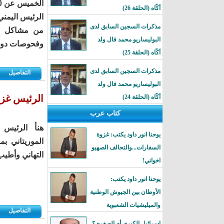
الخميس عن 80 عاماً إثر "أزمة صحية مفاجئة"
أكًاه (الحلقة 26)
الرئيس اليمني
مذكرات السجين السابق لدى
من مشاكل مز
البوليساريو محمد فال ولد
وفحوصات دور
أكًاه (الحلقة 25)
مذكرات السجين السابق لدى
التفاصيل
البوليساريو محمد فال ولد
الرئيس غزو
أكًاه (الحلقة 24)
كتاب عرب
هنأ الرئيس 
يوحنا انور داود يكتب: غزوة
الموريتاني ب
السفارات...والتحالف الصهيو
التهاني وأطيب 
اخواني!
يوحنا انور داود يكتب:
الأوطان بين الجيوش الوطنية
والميليشيات الشعبوية
التفاصيل
إسرائيل الكبرى أم الصغرى؟