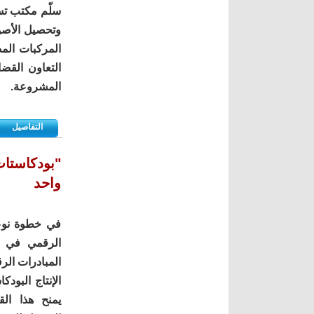
‏سلّم مكتب تس
وتحصيل الأصول
المركبات الم
التعاون القض
المشروعة.
التفاصيل
"بودكاستات
واحد
في خطوة نوعي
المبادرات الر
الإنتاج البود
يمنح هذا ال