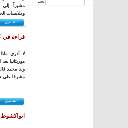
‏بحث ‏
مشيراً إلى 
وملابسات الح
التفاصيل
قراءة في ك
لا أدري ماذا
ولد محمد فال 
مشرفا على حكو
التفاصيل
انواكشوط..