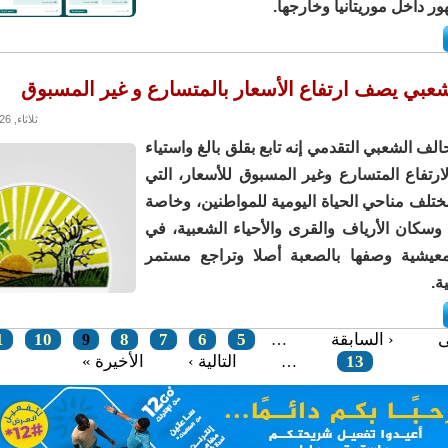
ر داخل موريتانيا وخارجها.
شعبي يصف ارتفاع الأسعار بالمتسارع و غير المسبوق
ثلاثاء, 19/05/2026 - 20:33
لف الشعبي التقدمي إنه تابع بقلق بالغ واستياء
رتفاع المتسارع وغير المسبوق للأسعار، التي
تلف مناحي الحياة اليومية للمواطنين، وخاصة
وسكان الأرياف والقرى والأحياء الشعبية، في
يشية وصفها بالصعبة أصلا وتراجع مستمر
ة.
ى
‹ السابقة
5
6
7
8
10
1
9
…
13
التالية ›
الأخيرة »
…