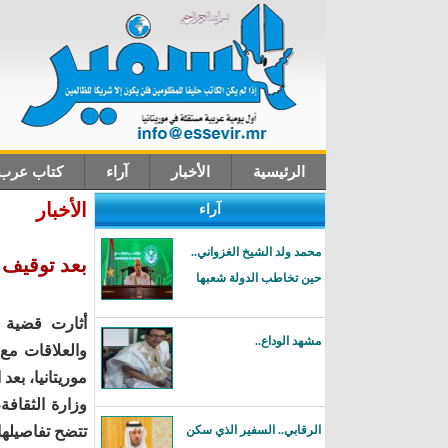
الرئيسية
الأخبار
آراء
كتاب عرب
الأخبار
آراء
اتصل بنا
محمد ولد الشيخ الغزواني..
بعد توقيف ا
حين تخاطب الدولة شعبها
أثارت قضية وف
مشهد الوداع..
والعلاقات مع 
موريتانيا، بعد
وزارة الثقافة
الرقابي.. السفير الذي سكن
تتضح تفاصيلها ا