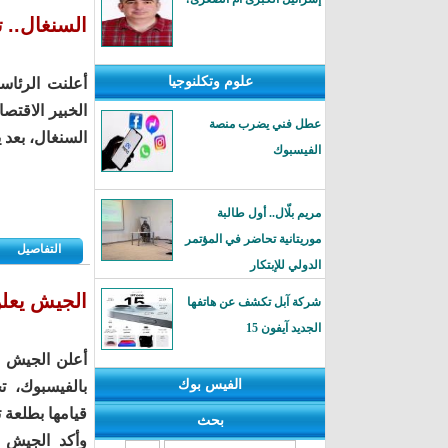
السنغال.. ت
علوم وتكلنوجيا
الخبير الاقتص
عطل فني يضرب منصة
السنغال، بعد 
الفيسبوك
مريم بلّال.. أول طالبة
موريتانية تحاضر في المؤتمر
التفاصيل
الدولي للإبتكار
الجيش يعل
شركة آبل تكشف عن هاتفها
الجديد آيفون 15
أعلن الجيش 
الفيس بوك
بالفيسبوك، ت
قيامها بطلعة ت
بحث
وأكد الجيش 