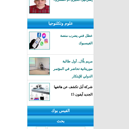
علوم وتكلنوجيا
عطل فني يضرب منصة
الفيسبوك
مريم بلّال.. أول طالبة
موريتانية تحاضر في المؤتمر
الدولي للإبتكار
شركة آبل تكشف عن هاتفها
الجديد آيفون 15
الفيس بوك
بحث