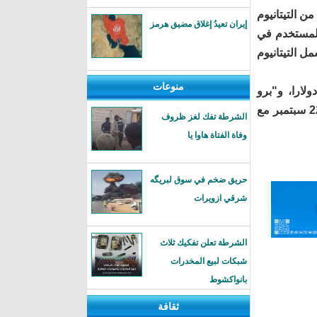
ن التيتانيوم
إيران تعيدُ إغلاق مضيق هرمز
ي مجال الطيران والفضاء". والهاتف يعمل بشريحة معالج A17 PRO المستخدم في
ل التيتانيوم
منوعات
عر آيفون 15 من 799 دولارا، و"بلس" من 899 دولارا، و"برو" من 999 دولارا، و"برو
ماكس" من 1199 دولارا. وقالت الشركة إن الهواتف ستكون متاحة للبيع بدءا من 22 سبتمبر مع
الشرطة تفك لغز ظروف
وفاة الفتاة هاوا يا
حريق ضخم في سوق لبريگه
شرقي ازويرات
الشرطة تعلن تفكيك ثلاث
شبكات لبيع المخدرات
بانواكشوط
ثقافة