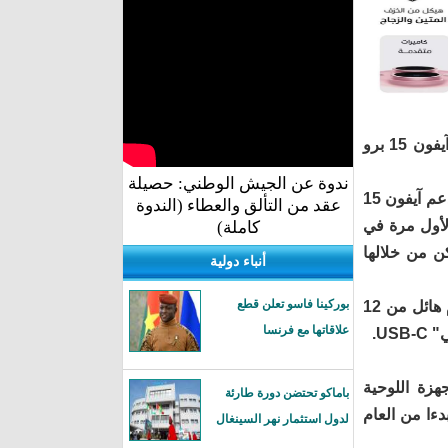
آيفون 15 ستكون في 4 إصدارات وهي آيفون 15 وآيفون 15 بلس وآيفون 15 برو وآيفون 15 برو
ندوة عن الجيش الوطني: حصيلة
وسيكون آيفون 15 و"بلس" باللون الأسود والأصفر والوردي والأخضر و الأبيض. وسيدعم آيفون 15
عقد من التألق والعطاء (الندوة
ة) التي ظهرت لأول مرة في
كاملة)
يمكن من خلالها
أنباء دولية
بوركينا فاسو تعلن قطع
والهاتف مزود بكاميرا جديدة بدقة 48 ميغابكسل لالتقاط صور فائقة الدقة وهو تقدم هائل من 12
علاقاتها مع فرنسا
U.
هزة اللوحية
باماكو تحتضن دورة طارئة
دءا من العام
لدول استثمار نهر السينغال