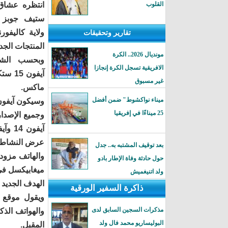
القلوب
انتظره عشاق
ستيف جوبز 
ولاية كاليفو
تقارير وتحقيقات
المنتجات الجد
مونديال 2026.. الكرة
وبحسب الشر
الافريقية تسجل الكرة إنجازا
غير مسبوق
ماكس.
ميناء نواكشوط" ضمن أفضل
25 ميناءًا في إفريقيا
عرض النشاط ا
بعد توقيف المشتبه به.. جدل
حول حادثة وفاة الإطار بادو
ميغابيكسل في ا
ولد اتنيغميش
الهدف الجديد ي
ذاكرة السفير الورقية
ويقول موقع "
مذكرات السجين السابق لدى
والهواتف الذك
البوليساريو محمد فال ولد
المقبل.