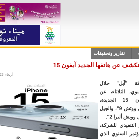
تقارير وتحقيقات
أنباء دولية
علوم وتكلنوجيا
ثقاف
كشف عن هاتفها الجديد آيفون 15
أربعاء, 13/09/2023 - 22:52
ة "آبل" خلال
وي، الثلاثاء، عن
هواتف آيفون 15 الجديدة،
وساعاتها "آبل ووتش 9"، والجيل
ووتش ألترا 2".
 التنفيذي للشركة،
ؤتمر السنوي الذي