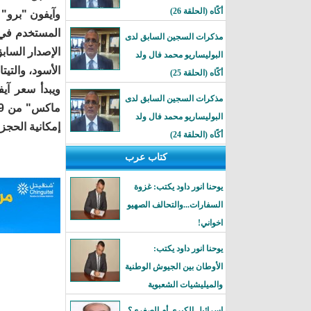
أكًاه (الحلقة 26)
وآيفون "برو" 
مذكرات السجين السابق لدى
الإصدار الساب
البوليساريو محمد فال ولد
الأسود، والتيتا
أكًاه (الحلقة 25)
مذكرات السجين السابق لدى
البوليساريو محمد فال ولد
إمكانية الحجز
أكًاه (الحلقة 24)
كتاب عرب
يوحنا انور داود يكتب: غزوة
السفارات...والتحالف الصهيو
اخواني!
يوحنا انور داود يكتب:
الأوطان بين الجيوش الوطنية
والميليشيات الشعبوية
إسرائيل الكبرى أم الصغرى؟