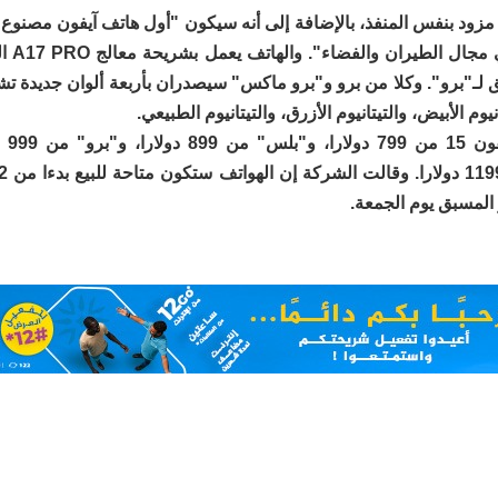
مزود بنفس المنفذ، بالإضافة إلى أنه سيكون "أول هاتف آيفون مصنوع م
المستخدم ف
ق لـ"برو". وكلا من برو و"برو ماكس" سيصدران بأربعة ألوان جديدة تشم
نيوم الأبيض، والتيتانيوم الأزرق، والتيتانيوم الطبيعي.
ويبدأ س
 المسبق يوم الجمعة.