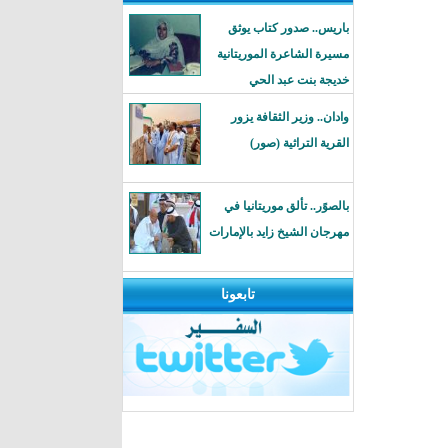
باريس.. صدور كتاب يوثق
مسيرة الشاعرة الموريتانية
خديجة بنت عبد الحي
وادان.. وزير الثقافة يزور
القرية التراثية (صور)
بالصوًر.. تألق موريتانيا في
مهرجان الشيخ زايد بالإمارات
تابعونا