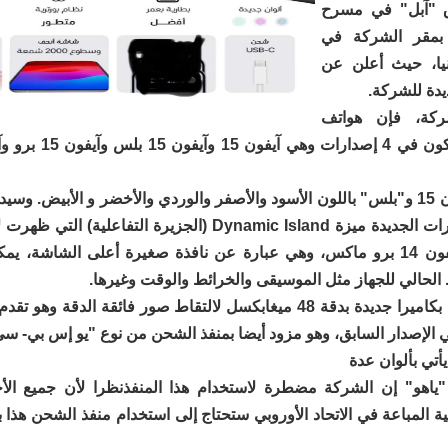
 "آبل" في مسرح
بمقر الشركة في
رنيا، حيث أعلن عن
يدة للشركة.
كة، فإن هواتف
وجميع الإصدارات الجديدة ميزة Dynamic Island (الجزيرة التفاعلي
آيفون 14 وآيفون 14 برو ماكس، وهي عبارة عن نافذة صغيرة أعلى الشاشة، 
لحالي للجهاز مثل الموسيقى والخرائط والوقت وغيرها.
لإصدار السابق، وهو مزود أيضا بمنفذ الشحن من نوع "يو إس بي- سي" SB-C
أتي بألوان عدة
ياهو" إن الشركة مضطرة لاستخدام هذا المنفذنظرا لأن جميع الأج
ية المباعة في الاتحاد الأوروبي ستحتاج إلى استخدام منفذ الشحن هذا ب