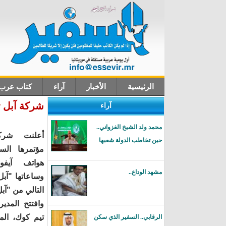
الرئيسية
الأخبار
آراء
كتاب عرب
شركة آبل ت
آراء
اتصل بنا
محمد ولد الشيخ الغزواني..
أعلنت شرك
حين تخاطب الدولة شعبها
مؤتمرها السن
مشهد الوداع..
التالي من "آبل 
وافتتح المدير
تيم كوك، الم
الرقابي.. السفير الذي سكن