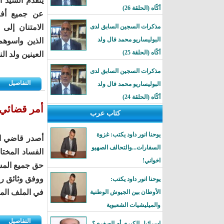
يتقدم السيد ا
أكًاه (الحلقة 26)
عن جميع أفر
مذكرات السجين السابق لدى
الامتنان إلى
البوليساريو محمد فال ولد
الذين واسوهم 
أكًاه (الحلقة 25)
العينين ولد الن
مذكرات السجين السابق لدى
التفاصيل
البوليساريو محمد فال ولد
أكًاه (الحلقة 24)
أمر قضائي 
كتاب عرب
يوحنا انور داود يكتب: غزوة
أصدر قاضي ال
السفارات...والتحالف الصهيو
الفساد المختا
اخواني!
حق جميع المش
ووفق وثائق رس
يوحنا انور داود يكتب:
في الملف الم
الأوطان بين الجيوش الوطنية
والميليشيات الشعبوية
التفاصيل
إسرائيل الكبرى أم الصغرى؟