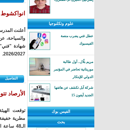
انواكشوط..
علوم وتكلنوجيا
أعلنت المدرسة
عطل فني يضرب منصة
والسياحة، عن
الفيسبوك
شهادة "فني" 
2026/2027.
مريم بلّال.. أول طالبة
موريتانية تحاضر في المؤتمر
الدولي للإبتكار
التفاصيل
شركة آبل تكشف عن هاتفها
الأرصاد تتوقع 
الجديد آيفون 15
توقعت الهيئ
الفيس بوك
مطرية خفيفة 
بحث
الـ48 ساع