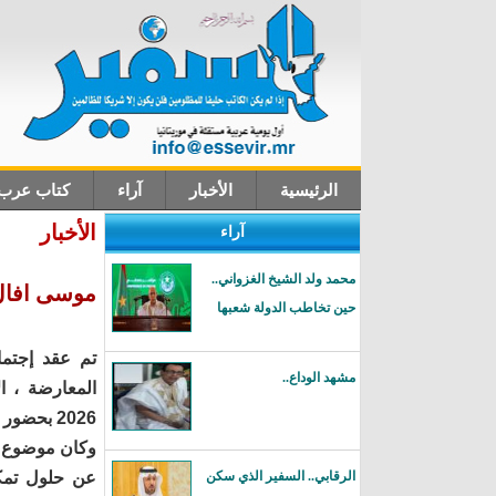
الرئيسية
الأخبار
آراء
كتاب عرب
الأخبار
آراء
اتصل بنا
محمد ولد الشيخ الغزواني..
موسى افال:
حين تخاطب الدولة شعبها
تم عقد إجتما
مشهد الوداع..
2026 بحضور المنسق الوطني للحوار.
وكان موضوع ال
الرقابي.. السفير الذي سكن
عن حلول تمك