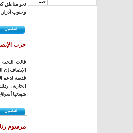
‏بحث ‏
نحو مناطق كي
وجنوب آدرار.
التفاصيل
حزب الإنصاف: للدولة ت
قالت اللجنة 
قديمة لدعم ال
الجارية، وذل
شهدتها أسواق 
التفاصيل
مرسوم رئاس