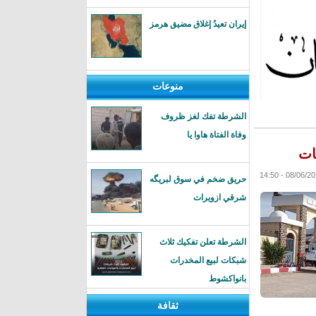
إيران تعيدُ إغلاق مضيق هرمز
منوعات
الشرطة تفك لغز ظروف
وفاة الفتاة هاوا يا
ات
حريق ضخم في سوق لبريگه
شرقي ازويرات
الشرطة تعلن تفكيك ثلاث
شبكات لبيع المخدرات
بانواكشوط
ثقافة