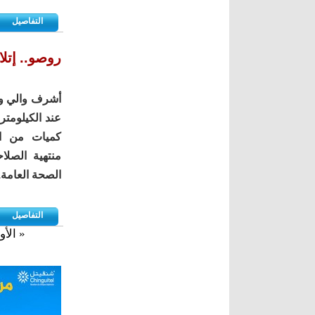
التفاصيل
روصو.. إتلاف أكثر من 10 آلاف
أشرف والي ولا
كميات من الم
منتهية الصلا
الصحة العامة.
التفاصيل
« الأو
الصفحات