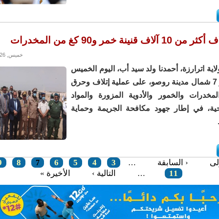
 قنينة خمر و90 كغ من المخدرات
خميس, 04/06/2026 - 20:35
ية اترارزة، أحمدنا ولد سيد أب، اليوم الخميس
عند الكيلومتر 7 شمال مدينة روصو، على عملية إتلاف وحرق
خدرات والخمور والأدوية المزورة والمواد
حية، في إطار جهود مكافحة الجريمة وحماية
لى
‹ السابقة
3
4
5
6
8
9
7
…
11
التالية ›
الأخيرة »
…