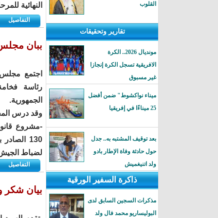
القلوب
النهائية للمرح
التفاصيل
تقارير وتحقيقات
ببان مجلس ا
مونديال 2026.. الكرة
الافريقية تسجل الكرة إنجازا
غير مسبوق
رئاسة فخامة
ميناء نواكشوط" ضمن أفضل
الجمهورية.
25 ميناءًا في إفريقيا
وقد درس المج
بعد توقيف المشتبه به.. جدل
حول حادثة وفاة الإطار بادو
لضباط الجيش ا
ولد اتنيغميش
التفاصيل
ذاكرة السفير الورقية
بيان شكر وا
مذكرات السجين السابق لدى
البوليساريو محمد فال ولد