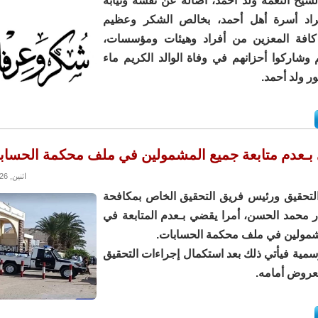
لشيخ النعمة ولد أحمد، أصالة عن نفسه ونيابة
اد أسرة أهل أحمد، بخالص الشكر وعظيم
 كافة المعزين من أفراد وهيئات ومؤسسات،
وشاركوا أحزانهم في وفاة الوالد الكريم ماء
ور ولد أحمد.
بـعدم متابعة جميع المشمولين في ملف محكمة الحساب
اثنين, 08/06/2026 - 14:50
تحقيق ورئيس فريق التحقيق الخاص بمكافحة
ر محمد الحسن، أمرا يقضي بـعدم المتابعة في
مولين في ملف محكمة الحسابات.
مية فيأتي ذلك بعد استكمال إجراءات التحقيق
عروض أمامه.