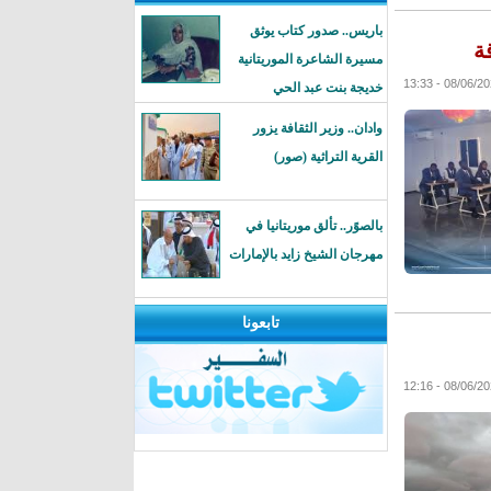
باريس.. صدور كتاب يوثق
ة
مسيرة الشاعرة الموريتانية
خديجة بنت عبد الحي
وادان.. وزير الثقافة يزور
القرية التراثية (صور)
بالصوًر.. تألق موريتانيا في
مهرجان الشيخ زايد بالإمارات
تابعونا