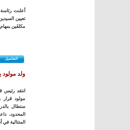
أعلنت رئاسة 
تعيين السيدين
مكلفَين بمهام 
التفاصيل
ولد مولود 
انتقد رئيس ق
مولود قرار ر
ستطال بالدر
المحدود، داعي
المتتالية في أ