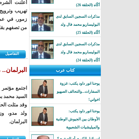
أعلنت الشرط
أكًاه (الحلقة 26)
تهريب وترويج
مذكرات السجين السابق لدى
البوليساريو محمد فال ولد
من تصفهم بقاد
أكًاه (الحلقة 25)
مذكرات السجين السابق لدى
البوليساريو محمد فال ولد
التفاصيل
أكًاه (الحلقة 24)
البرلمان..
كتاب عرب
يوحنا انور داود يكتب: غزوة
السفارات...والتحالف الصهيو
السيد محمد بم
اخواني!
وقد مثلت الح
يوحنا انور داود يكتب:
ولد مدو، وزي
الأوطان بين الجيوش الوطنية
البرلمان.
والميليشيات الشعبوية
إسرائيل الكبرى أم الصغرى؟