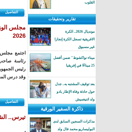
القلوب
التفاصيل
تقارير وتحقيقات
مجلس الوزر
مونديال 2026.. الكرة
2026
الافريقية تسجل الكرة إنجازا
غير مسبوق
ميناء نواكشوط" ضمن أفضل
رئاسة صاحب 
25 ميناءًا في إفريقيا
رئيس الجمهور
وقد درس المج
بعد توقيف المشتبه به.. جدل
حول حادثة وفاة الإطار بادو
ولد اتنيغميش
التفاصيل
ذاكرة السفير الورقية
تيرس.. الشر
مذكرات السجين السابق لدى
البوليساريو محمد فال ولد