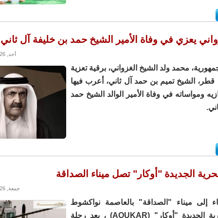
اني يعزي في وفاة الأمير الشيخ حمد بن خليفة آل ثاني
أحد, 12/07/2026 - 15:01
هورية، محمد ولد الشيخ الغزواني، برقية تعزية
 قطر، الشيخ تميم بن حمد آل ثاني، أعرب فيها
ه ومواساته في وفاة الأمير الوالد الشيخ حمد
ني.
حرية الجديدة "أوكار" تصل ميناء الصداقة
جمعة, 10/07/2026 - 12:52
ء إلى ميناء "الصداقة" بالعاصمة نواكشوط
القاطرة البحرية الجديدة "أوكار" (AOUKAR) ، بعد رحلة