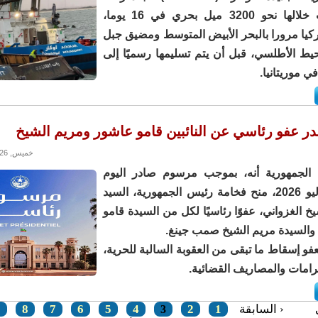
بحرية قطعت خلالها نحو 3200 ميل بحري في 16 يوما،
كيا مرورا بالبحر الأبيض المتوسط ومضيق جبل
يط الأطلسي، قبل أن يتم تسليمها رسميًا إلى
في موريتانيا.
ر عفو رئاسي عن النائبين قامو عاشور ومريم الشيخ
خميس, 09/07/2026 - 21:01
 الجمهورية أنه، بموجب مرسوم صادر اليوم
الخميس 9 يوليو 2026، منح فخامة رئيس الجمهورية، السيد
خ الغزواني، عفوًا رئاسيًا لكل من السيدة قامو
والسيدة مريم الشيخ صمب جينغ.
فو إسقاط ما تبقى من العقوبة السالبة للحرية،
رامات والمصاريف القضائية.
‹ السابقة
1
2
4
5
6
7
8
9
3