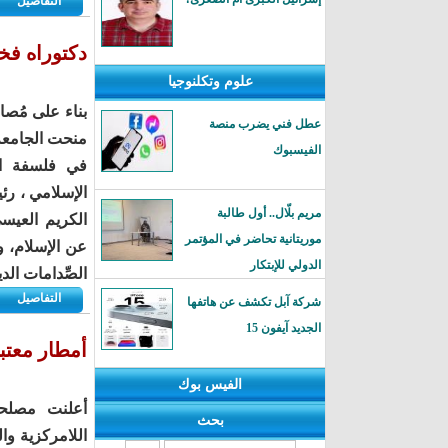
التفاصيل
دكتوراه فخ
علوم وتكلنوجيا
بناء على مُصا
عطل فني يضرب منصة
منحت الجامعة 
الفيسبوك
في فلسفة الع
الإسلامي ، رئ
مريم بلّال.. أول طالبة
الكريم العيسى
موريتانية تحاضر في المؤتمر
عن الإسلام، و
الدولي للإبتكار
الصِّدامات الد
التفاصيل
شركة آبل تكشف عن هاتفها
الجديد آيفون 15
أمطار معتب
الفيس بوك
أعلنت مصلحة 
بحث
اللامركزية وا