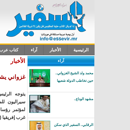
الرئيسية
الأخبار
آراء
كتاب عرب
الأخبار
آراء
اتصل بنا
محمد ولد الشيخ الغزواني..
غزواني يش
حين تخاطب الدولة شعبها
يتوجه الرئي
مشهد الوداع..
سيراليون لل
لمؤتمر رؤسا
غرب إفريقيا (
الرقابي.. السفير الذي سكن