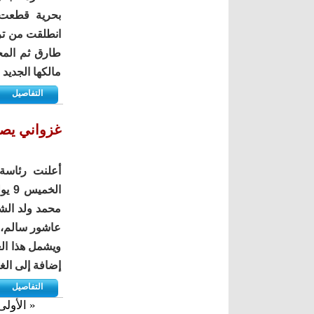
انطلقت من تر
طارق ثم المح
مالكها الجديد 
التفاصيل
غزواني يصد
أعلنت رئاسة
محمد ولد الشي
عاشور سالم، 
ويشمل هذا الع
إضافة إلى الغ
التفاصيل
« الأولى
الصفحات