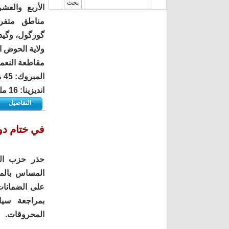
‏بحث ‏
الأربع والع
مناطق متفر
گورگول، وگيدي
ولاية الحوض 
مقاطعة النعمة
المبروك: 45 ملم
انديزينا: 16 ملم
التفاصيل
في ختام دو
حذر حزب الت
المساس بالمو
على الضمانات
بمراجعة سيا
المحروقات.