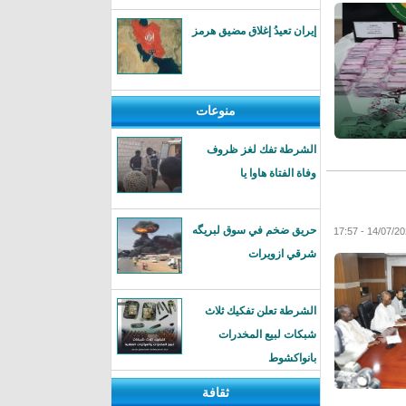
إيران تعيدُ إغلاق مضيق هرمز
منوعات
الشرطة تفك لغز ظروف
وفاة الفتاة هاوا يا
حريق ضخم في سوق لبريگه
شرقي ازويرات
الشرطة تعلن تفكيك ثلاث
شبكات لبيع المخدرات
بانواكشوط
ثقافة