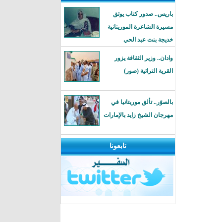
باريس.. صدور كتاب يوثق
مسيرة الشاعرة الموريتانية
خديجة بنت عبد الحي
وادان.. وزير الثقافة يزور
القرية التراثية (صور)
بالصوًر.. تألق موريتانيا في
مهرجان الشيخ زايد بالإمارات
تابعونا