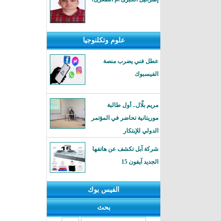
علوم وتكلنوجيا
عطل فني يضرب منصة
الفيسبوك
مريم بلّال.. أول طالبة
موريتانية تحاضر في المؤتمر
الدولي للإبتكار
شركة آبل تكشف عن هاتفها
الجديد آيفون 15
الفيس بوك
بحث