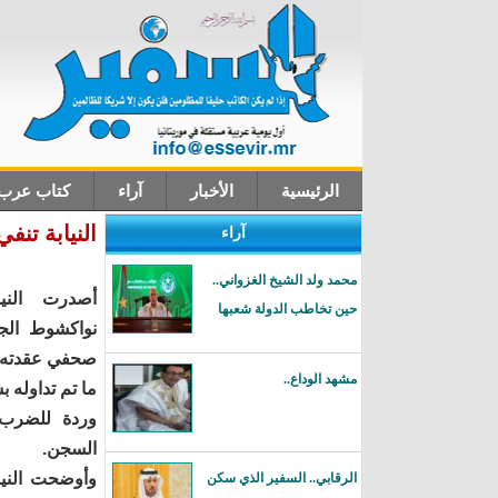
الرئيسية
الأخبار
آراء
كتاب عرب
النيابة تن
آراء
اتصل بنا
محمد ولد الشيخ الغزواني..
أصدرت النيا
حين تخاطب الدولة شعبها
نواكشوط الجن
صحفي عقدته الي
مشهد الوداع..
ما تم تداوله 
وردة للضرب 
السجن.
وأوضحت النياب
الرقابي.. السفير الذي سكن