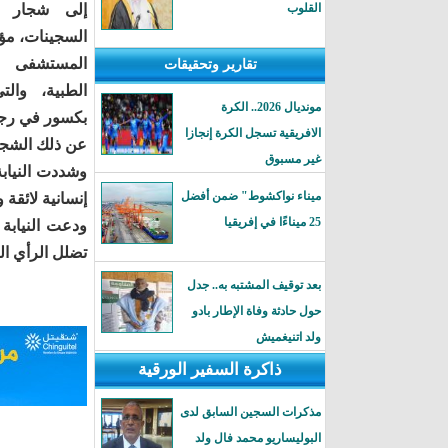
القلوب
إلى شجار ب
السجينات، مؤكد
المستشفى ل
تقارير وتحقيقات
الطبية، وال
مونديال 2026.. الكرة
بكسور في رجلها
الافريقية تسجل الكرة إنجازا
عن ذلك الشجا
غير مسبوق
وشددت النياب
ميناء نواكشوط" ضمن أفضل
إنسانية لائقة 
25 ميناءًا في إفريقيا
ودعت النيابة 
تضلل الرأي العا
بعد توقيف المشتبه به.. جدل
حول حادثة وفاة الإطار بادو
ولد اتنيغميش
ذاكرة السفير الورقية
مذكرات السجين السابق لدى
البوليساريو محمد فال ولد