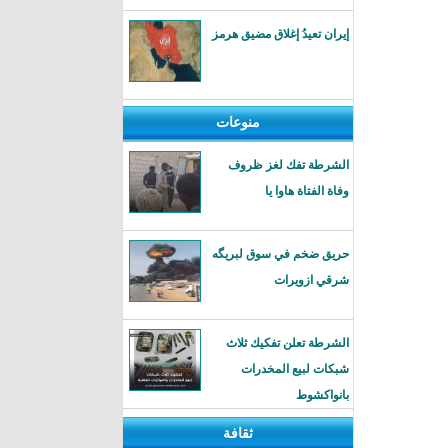
إيران تعيدُ إغلاق مضيق هرمز
منوعات
الشرطة تفك لغز ظروف
وفاة الفتاة هاوا يا
حريق ضخم في سوق لبريگه
شرقي ازويرات
الشرطة تعلن تفكيك ثلاث
شبكات لبيع المخدرات
بانواكشوط
ثقافة