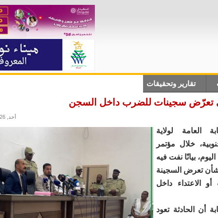
تقارير وتحقيقات
أنباء دولية
علوم وتكلنوجيا
ثقاف
في تعرّض سجينات للضرب داخل السجن
أحد, 03/05/2026 - 19:52
بة العامة لولاية
وبية، خلال مؤتمر
وم، بيانًا نفت فيه
بشأن تعرض السجينة
أو الاعتداء داخل
ة أن الحادثة تعود