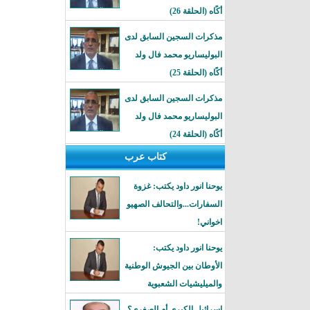
أكًاه (الحلقة 26)
مذكرات السجين السابق لدى
البوليساريو محمد فال ولد
أكًاه (الحلقة 25)
مذكرات السجين السابق لدى
البوليساريو محمد فال ولد
أكًاه (الحلقة 24)
كتاب عرب
يوحنا انور داود يكتب: غزوة
السفارات...والتحالف الصهيو
اخواني!
يوحنا انور داود يكتب:
الأوطان بين الجيوش الوطنية
والميليشيات الشعبوية
إسرائيل الكبرى أم الصغرى؟