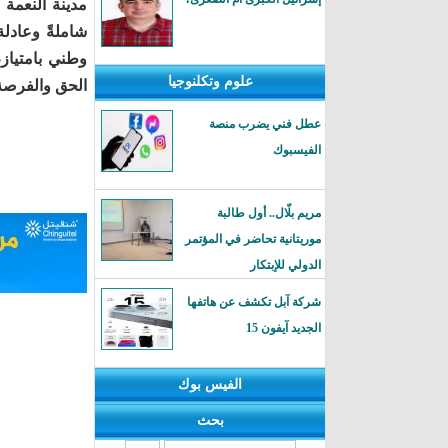
شاملةً وعادل
وطني بامتياز،
علوم وتكلنوجيا
الحق والفرصة
عطل فني يضرب منصة
الفيسبوك
مريم بلّال.. أول طالبة
موريتانية تحاضر في المؤتمر
الدولي للإبتكار
شركة آبل تكشف عن هاتفها
الجديد آيفون 15
الفيس بوك
بحث