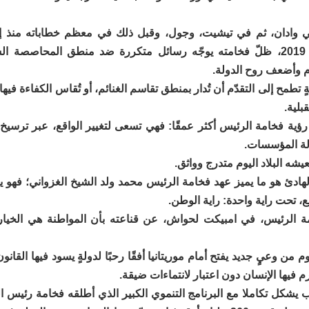
 وادان، ثم في تيشيت، وجول، وقبل ذلك في معظم خطاباته منذ إ
مطلع مارس 2019، ظلّ فخامته يوجّه رسائل متكررة ضد منطق المحاصصة 
 وأضعف روح الدولة.
ٍ تطمح إلى التقدّم أن تُدار بمنطق تقاسم الغنائم، أو تُقاس الكفاءة فيها
قبلية.
ؤية فخامة الرئيس أكثر عمقًا: فهي تسعى لتغيير الواقع، عبر ترسيخ
لة المؤسسات.
يشه البلاد اليوم متدرج وواثق.
لهادئ هو ما يميز عهد فخامة الرئيس محمد ولد الشيخ الغزواني؛ فهو
، تحت راية واحدة: راية الوطن.
مة الرئيس، في امبيكت لحواش، عن قناعته بأن المواطنة هي الخيار 
وم من وعيٍ جديد يفتح أمام موريتانيا أفقًا رحبًا لدولةٍ يسود فيها القانون، 
رم فيها الإنسان دون اعتبار لانتماءات ضيقة.
 يشكل تكاملا مع البرنامج التنموي الكبير الذي أطلقه فخامة رئيس ا