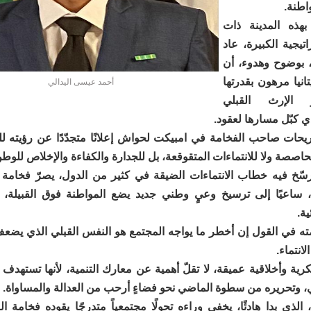
اطنة.
هذه المدينة ذات
اتيجية الكبيرة، عاد
، بوضوح وهدوء، أن
نيا مرهون بقدرتها
أحمد عيسى اليدالي
 الإرث القبلي
 كبّل مسارها لعقود.
حات صاحب الفخامة في امبيكت لحواش إعلانًا متجدّدًا عن رؤيته للدو
حاصصة ولا للانتماءات المتقوقعة، بل للجدارة والكفاءة والإخلاص للوطن
سّخ فيه خطاب الانتماءات الضيقة في كثير من الدول، يصرّ فخامة
 ساعيًا إلى ترسيخ وعيٍ وطني جديد يضع المواطنة فوق القبيلة، 
ية.
مته في القول إن أخطر ما يواجه المجتمع هو النفس القبلي الذي يضعف
لانتماء.
كرية وأخلاقية عميقة، لا تقلّ أهمية عن معارك التنمية، لأنها تستهدف
، وتحريره من سطوة الماضي نحو فضاءٍ أرحب من العدالة والمساواة.
الذي بدا هادئًا، يخفي وراءه تحولًا مجتمعياً متدرجًا يقوده فخامة 