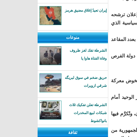
إيران تعيدُ إغلاق مضيق هرمز
علان ترشحه
السياسية الذي
منوعات
 بعدد المقاعد
الشرطة تفك لغز ظروف
 دولة الفرص
وفاة الفتاة هاوا يا
حريق ضخم في سوق لبريگه
 يخوض معركة
شرقي ازويرات
الوحيد أمام
الشرطة تعلن تفكيك ثلاث
شبكات لبيع المخدرات
وتُكرَّم فيها
بانواكشوط
لجمهورية من
ثقافة