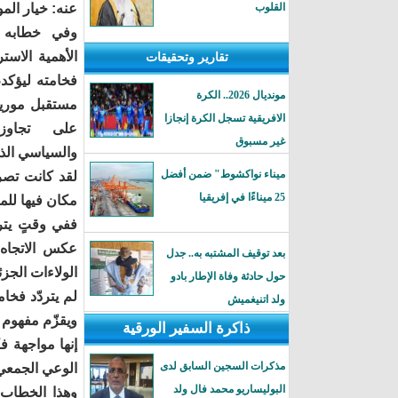
القلوب
عنه: خيار المو
وفي خطابه ب
الأهمية الاستر
تقارير وتحقيقات
فخامته ليؤكد
مونديال 2026.. الكرة
مستقبل موريتا
الافريقية تسجل الكرة إنجازا
على تجاوز
غير مسبوق
والسياسي الذي
ميناء نواكشوط" ضمن أفضل
لقد كانت تصري
25 ميناءًا في إفريقيا
مكان فيها للم
ففي وقتٍ يتر
عكس الاتجاه،
بعد توقيف المشتبه به.. جدل
الولاءات الجزئ
حول حادثة وفاة الإطار بادو
لم يتردّد فخا
ولد اتنيغميش
ويقزّم مفهوم ا
ذاكرة السفير الورقية
إنها مواجهة ف
مذكرات السجين السابق لدى
الوعي الجمعي
البوليساريو محمد فال ولد
وهذا الخطاب، 