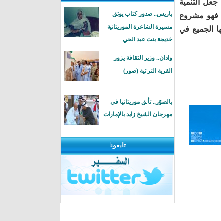
ولة في جعل التنمية
باريس.. صدور كتاب يوثق
. فهو مشروع
مسيرة الشاعرة الموريتانية
ها الجميع في
خديجة بنت عبد الحي
وادان.. وزير الثقافة يزور
القرية التراثية (صور)
بالصوًر.. تألق موريتانيا في
مهرجان الشيخ زايد بالإمارات
تابعونا