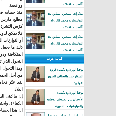
أكًاه (الحلقة 26)
وواقعية.
منذ خطابه في
مذكرات السجين السابق لدى
البوليساريو محمد فال ولد
كرّس التشرذم
أكًاه (الحلقة 25)
فلا يمكن لدولة
مذكرات السجين السابق لدى
أو التوازنات ال
البوليساريو محمد فال ولد
ذلك ما يجعل ر
أكًاه (الحلقة 24)
المتكافئة ودو
كتاب عرب
التحول الذي تع
وهذا التحول ا
يوحنا انور داود يكتب: غزوة
من أجل الجميع
السفارات...والتحالف الصهيو
لقد عبّر فخا
اخواني!
البلاد.
يوحنا انور داود يكتب:
إن ما يُبنى الي
الأوطان بين الجيوش الوطنية
الكفاءة، ويُحت
والميليشيات الشعبوية
ان هذا الخطاب
إسرائيل الكبرى أم الصغرى؟