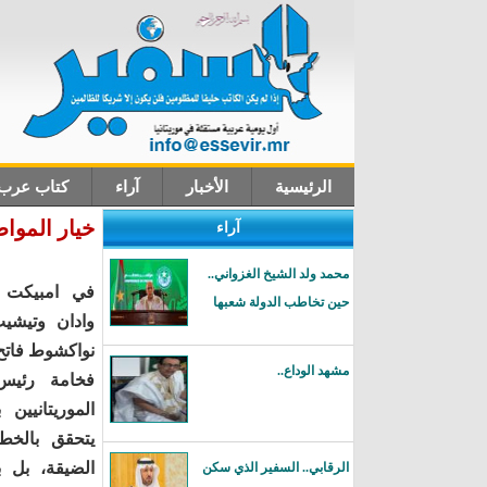
الرئيسية
الأخبار
آراء
كتاب عرب
خيار الموا
آراء
اتصل بنا
محمد ولد الشيخ الغزواني..
في امبيكت 
حين تخاطب الدولة شعبها
وادان وتيشي
مشهد الوداع..
فخامة رئيس 
الموريتانيين 
يتحقق بالخطا
الضيقة، بل بخ
الرقابي.. السفير الذي سكن