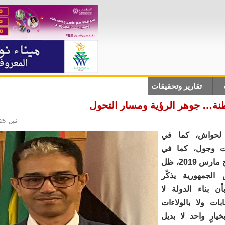
تقارير وتحقيقات
أنباء دولية
علوم وتكلنوجيا
ثقاف
طنة… جوهر الرؤية ومسار التحول
اثنين, 10/11/2025 - 23:42
لحواش، كما في
ت وجول، كما في
نواكشوط فاتح مارس 2019، ظل
الجمهورية يذكّر
بأن بناء الدولة لا
بات ولا بالولاءات
يارٍ واحد لا بديل