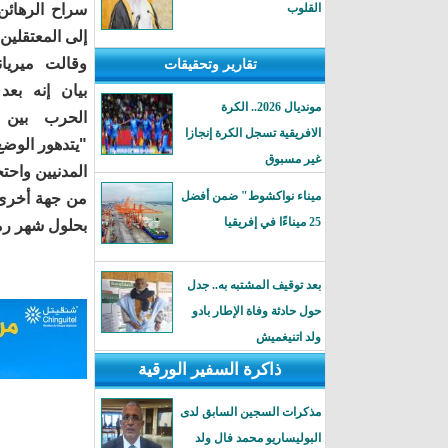
القلوب
سراح الرهائن
إلى المعتقلين
وقالت ميريا
تقارير وتحقيقات
بيان إنه بع
مونديال 2026.. الكرة
الحرب بين 
الافريقية تسجل الكرة إنجازا
"يتدهور الوضع
غير مسبوق
المدنيين واحت
ميناء نواكشوط" ضمن أفضل
من جهة أخرى،
25 ميناءًا في إفريقيا
بحلول شهر ر
بعد توقيف المشتبه به.. جدل
حول حادثة وفاة الإطار بادو
ولد اتنيغميش
ذاكرة السفير الورقية
مذكرات السجين السابق لدى
البوليساريو محمد فال ولد