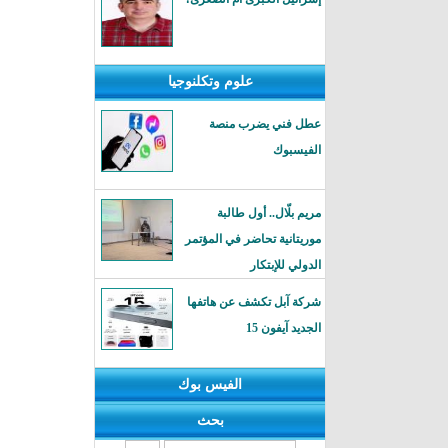
علوم وتكلنوجيا
عطل فني يضرب منصة
الفيسبوك
مريم بلّال.. أول طالبة
موريتانية تحاضر في المؤتمر
الدولي للإبتكار
شركة آبل تكشف عن هاتفها
الجديد آيفون 15
الفيس بوك
بحث