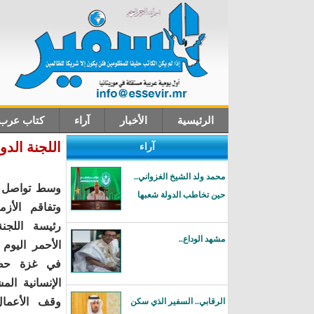
الرئيسية
الأخبار
آراء
كتاب عرب
اللجنة الد
آراء
اتصل بنا
محمد ولد الشيخ الغزواني..
وسط تواصل ا
حين تخاطب الدولة شعبها
وتفاقم الأزم
رئيسة اللجن
مشهد الوداع..
الأحمر اليو
في غزة حط
الإنسانية الم
وقف الأعمال
الرقابي.. السفير الذي سكن