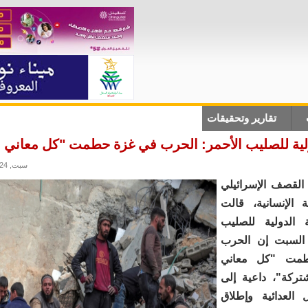
تقارير وتحقيقات
أنباء دولية
علوم وتكلنوجيا
ثقاف
ولية للصليب الأحمر: الحرب في غزة حطمت "كل معاني ال
سبت, 09/03/2024 - 12:34
لقصف الإسرائيلي
ة الإنسانية، قالت
ة الدولية للصليب
م السبت إن الحرب
مت "كل معاني
شتركة"، داعية إلى
 العدائية وإطلاق