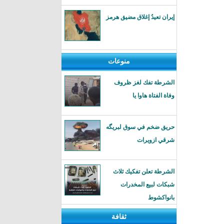
إيران تعيدُ إغلاق مضيق هرمز
منوعات
الشرطة تفك لغز ظروف
وفاة الفتاة هاوا يا
حريق ضخم في سوق لبريگه
شرقي ازويرات
الشرطة تعلن تفكيك ثلاث
شبكات لبيع المخدرات
بانواكشوط
ثقافة