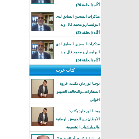
أكًاه (الحلقة 26)
مذكرات السجين السابق لدى
البوليساريو محمد فال ولد
أكًاه (الحلقة 25)
مذكرات السجين السابق لدى
البوليساريو محمد فال ولد
أكًاه (الحلقة 24)
كتاب عرب
يوحنا انور داود يكتب: غزوة
السفارات...والتحالف الصهيو
اخواني!
يوحنا انور داود يكتب:
الأوطان بين الجيوش الوطنية
والميليشيات الشعبوية
إسرائيل الكبرى أم الصغرى؟