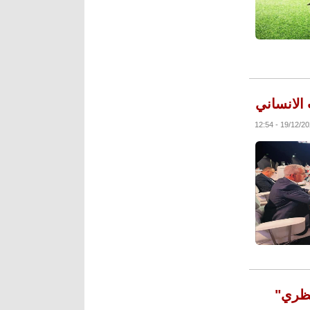
الانساني
حظري"