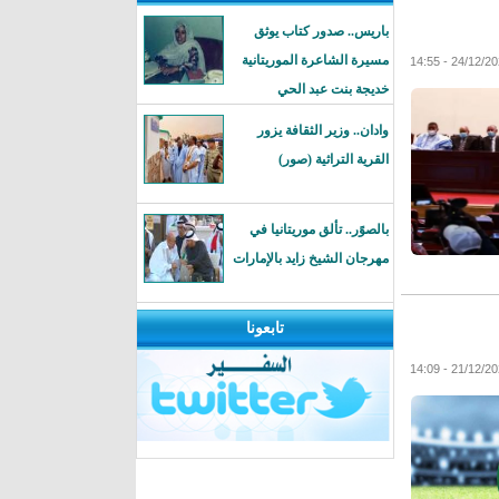
باريس.. صدور كتاب يوثق
مسيرة الشاعرة الموريتانية
خديجة بنت عبد الحي
وادان.. وزير الثقافة يزور
القرية التراثية (صور)
بالصوًر.. تألق موريتانيا في
مهرجان الشيخ زايد بالإمارات
تابعونا