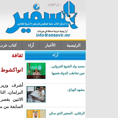
الرئيسية
الأخبار
آراء
كتاب عرب
ثقافة
آراء
اتصل بنا
محمد ولد الشيخ الغزواني..
انواكشوط: 
حين تخاطب الدولة شعبها
أشرف وزير ا
مشهد الوداع..
البرلمان، الن
الاثنين بقصر
السابعة من م
الرقابي.. السفير الذي سكن