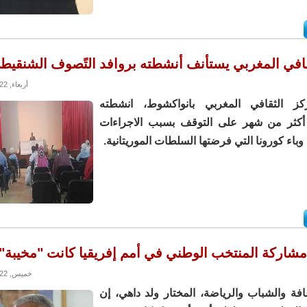
قافي المغربي يستأنف أنشطته بروافد التًصوف الشنقيط
أربعاء, 16/02/2022 - 20:49
كز الثقافي المغربي بانواكشوط، انشطته
د أكثر من شهر على التوقف بسبب الاجراءات
وباء كورونا التي فرضتها السلطات الموريتانية.
مشاركة المنتخب الوطني في أمم إفريقيا كانت "مخيبة"
خميس, 20/01/2022 - 23:37
افة والشباب والرياضة، المختار ولد داهي، إن