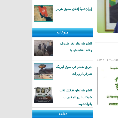
إيران تعيدُ إغلاق مضيق هرمز
منوعات
الشرطة تفك لغز ظروف
وفاة الفتاة هاوا يا
حريق ضخم في سوق لبريگه
شرقي ازويرات
الشرطة تعلن تفكيك ثلاث
شبكات لبيع المخدرات
بانواكشوط
ثقافة