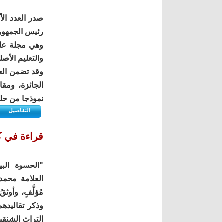
صدر العدد ال
رئيس الجمهور
وهي مجلة علم
والتعليم الأصل
وقد تضمن العد
الجائزة، ومق
نموذجا من حلو
التفاصيل
قراءة في ك
"الحسوة البي
العلامة محمد 
مُؤلَّفٍ، وأو
وذكر تقاليدهم
التراث الشنقيطي