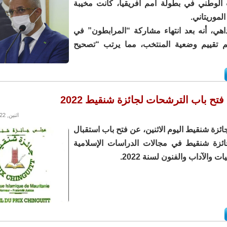
ب الوطني في بطولة أمم أفريقيا، كانت مخيبة
لموريتاني.
هي، أنه بعد انتهاء مشاركة “المرابطون” في
م تقييم وضعية المنتخب، مما يرتب “تصحيح
فتح باب الترشحات لجائزة شنقيط 2022
اثنين, 17/01/2022 - 14:47
زة شنقيط اليوم الاثنين، عن فتح باب استقبال
ئزة شنقيط في مجالات الدراسات الإسلامية
ات والآداب والفنون لسنة 2022.