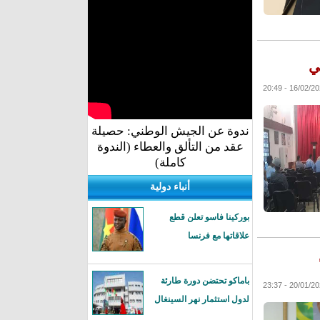
ي
ندوة عن الجيش الوطني: حصيلة
عقد من التألق والعطاء (الندوة
كاملة)
أنباء دولية
بوركينا فاسو تعلن قطع
علاقاتها مع فرنسا
باماكو تحتضن دورة طارئة
لدول استثمار نهر السينغال