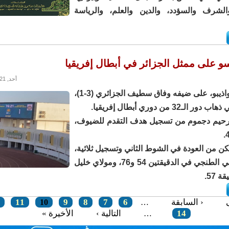
لشرف والسؤدد، والدين والعلم، والرياسة
سو على ممثل الجزائر في أبطال إفريقيا
أحد, 17/10/2021 - 22:49
فاز إف سي نواذيبو، على ضيفه وفاق سطيف الجزائري (3-1)،
لـ32 من دوري أبطال إفريقيا.
رحيم دجموم من تسجيل هدف التقدم للضيوف،
مكن من العودة في الشوط الثاني وتسجيل ثلاثية،
عن طريق حمي الطنجي في الدقيقتين 54 و76، ومولاي خليل
 57.
‹ السابقة
6
7
8
9
11
10
…
14
التالية ›
الأخيرة »
…