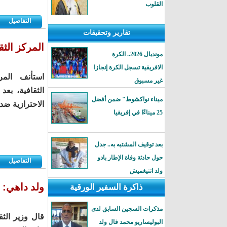
القلوب
التفاصيل
تقارير وتحقيقات
المركز الث
مونديال 2026.. الكرة
الافريقية تسجل الكرة إنجازا
استأنف المر
غير مسبوق
الثقافية، بع
ميناء نواكشوط" ضمن أفضل
الاحترازية ضد 
25 ميناءًا في إفريقيا
بعد توقيف المشتبه به.. جدل
حول حادثة وفاة الإطار بادو
التفاصيل
ولد اتنيغميش
ولد داهي: 
ذاكرة السفير الورقية
مذكرات السجين السابق لدى
قال وزير الثق
البوليساريو محمد فال ولد