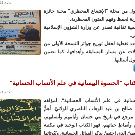
ثلاثاء, 30/11/2021 - 22:24
أول من مجلة "الإشعاع المحظري" مجلة جائزة
ية لحفظ وفهم المتون المحظرية.
ية ثقافية تصدر عن وزارة الشؤون الإسلامية
ي.
د تغطية لحفل توزيع جوائز النسخة الأولى من
الات عن مسار المسابقة وأهدافها، كما تضمن
ل أسئلتها.
تاب "الحسوة البيسانية في علم الأنساب الحسانية"
ثلاثاء, 23/11/2021 - 09:56
سانية في علم الأنساب الحسانية"، لمؤلفه
صالح بن عبد الوهاب الناصري الولاتيّ، أهمُّ
ثقُ مرجع في تاريخ بني حسان وأيامهم وأنسابهم،
 وأنماطِ حياتهم، فهو الكتاب الوحيد في مكتبة
ّ الذي اختصّ بذكر القبائل الحسانية، وبُيُوتاتِها