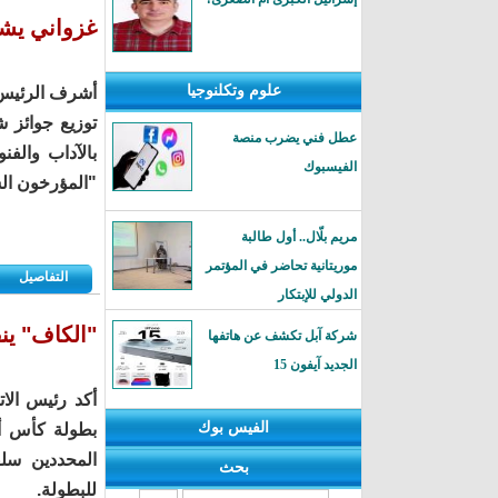
غزواني يشرف
علوم وتكلنوجيا
أشرف الرئيس م
عطل فني يضرب منصة
بالآداب والفن
الفيسبوك
"المؤرخون الش
مريم بلّال.. أول طالبة
موريتانية تحاضر في المؤتمر
التفاصيل
الدولي للإبتكار
"الكاف" ينفي
شركة آبل تكشف عن هاتفها
الجديد آيفون 15
أكد رئيس الات
الفيس بوك
المحددين سلف
بحث
للبطولة.