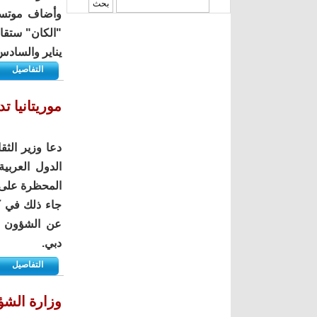
‏بحث ‏
وأضاف موتسيب
"الكان" ستقام
يناير والسادس ف
التفاصيل
موريتانيا 
دعا وزير الثق
الدول العربي
المحظرة على ل
جاء ذلك في ك
عن الشؤون ال
دبي.
التفاصيل
وزارة الشؤ