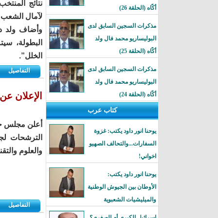
نتائج المنتخ
أكًاه (الحلقة 26)
لآمال الشعب ا
مذكرات السجين السابق لدى
وأضاف ولد دا
البوليساريو محمد فال ولد
البطولة، سيت
أكًاه (الحلقة 25)
الخلل”.
مذكرات السجين السابق لدى
التفاصيل
البوليساريو محمد فال ولد
الإعلان عن 
أكًاه (الحلقة 24)
كتاب عرب
أعلن مجلس جائ
يوحنا انور داود يكتب: غزوة
الترشحات لجا
السفارات...والتحالف الصهيو
والعلوم والتقني
اخواني!
يوحنا انور داود يكتب:
الأوطان بين الجيوش الوطنية
والميليشيات الشعبوية
التفاصيل
إسرائيل الكبرى أم الصغرى؟