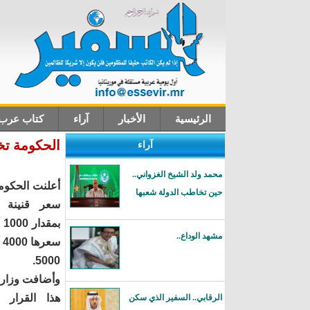
الرئيسية
الأخبار
آراء
كتاب عرب
الحكومة تخف
آراء
اتصل بنا
محمد ولد الشيخ الغزواني..
أعلنت الحكوم
حين تخاطب الدولة شعبها
بم
مشهد الوداع..
س
5000.
وأضافت وزارة
هذا القرار 
الرقابي.. السفير الذي سكن