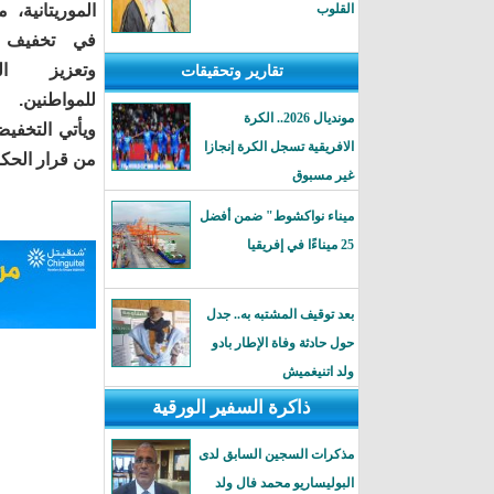
القلوب
الموريتانية،
في تخفيف ال
وتعزيز ال
تقارير وتحقيقات
للمواطنين.
مونديال 2026.. الكرة
ويأتي التخفي
الافريقية تسجل الكرة إنجازا
من قرار الحكومة، برفع سعر
غير مسبوق
ميناء نواكشوط" ضمن أفضل
25 ميناءًا في إفريقيا
بعد توقيف المشتبه به.. جدل
حول حادثة وفاة الإطار بادو
ولد اتنيغميش
ذاكرة السفير الورقية
مذكرات السجين السابق لدى
البوليساريو محمد فال ولد