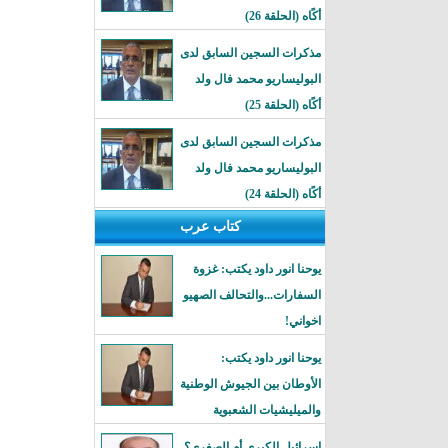
أكًاه (الحلقة 26)
مذكرات السجين السابق لدى
البوليساريو محمد فال ولد
أكًاه (الحلقة 25)
مذكرات السجين السابق لدى
البوليساريو محمد فال ولد
أكًاه (الحلقة 24)
كتاب عرب
يوحنا انور داود يكتب: غزوة
السفارات...والتحالف الصهيو
اخواني!
يوحنا انور داود يكتب:
الأوطان بين الجيوش الوطنية
والميليشيات الشعبوية
إسرائيل الكبرى أم الصغرى؟