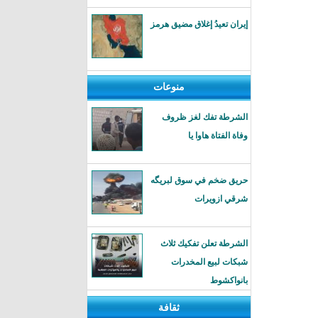
إيران تعيدُ إغلاق مضيق هرمز
منوعات
الشرطة تفك لغز ظروف
وفاة الفتاة هاوا يا
حريق ضخم في سوق لبريگه
شرقي ازويرات
الشرطة تعلن تفكيك ثلاث
شبكات لبيع المخدرات
بانواكشوط
ثقافة