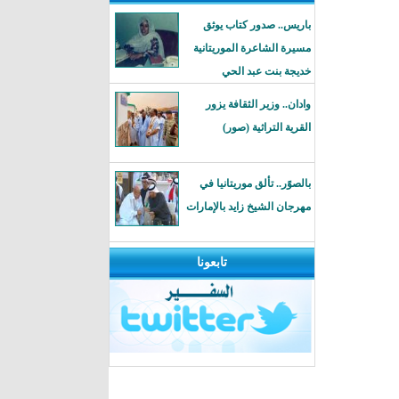
باريس.. صدور كتاب يوثق
مسيرة الشاعرة الموريتانية
خديجة بنت عبد الحي
وادان.. وزير الثقافة يزور
القرية التراثية (صور)
بالصوًر.. تألق موريتانيا في
مهرجان الشيخ زايد بالإمارات
تابعونا