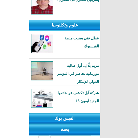
علوم وتكلنوجيا
عطل فني يضرب منصة
الفيسبوك
مريم بلّال.. أول طالبة
موريتانية تحاضر في المؤتمر
الدولي للإبتكار
شركة آبل تكشف عن هاتفها
الجديد آيفون 15
الفيس بوك
بحث