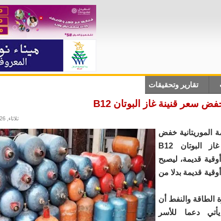
تقارير وتحقيقات
أنباء دولية
علوم وتكلنوجيا
ثقاف
ض سعر قنينة غاز البوتان B12
ثلاثاء, 02/06/2026 - 17:11
ة الموريتانية خفض
سعر قنينة غاز البوتان B12
قدار 1000 أوقية قديمة، ليصبح
عرها 4000 أوقية قديمة بدلا من
 الطاقة والنفط أن
يأتي دعما للأسر