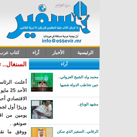
الرئيسية
الأخبار
آراء
كتاب عرب
السنغال.. ت
آراء
اتصل بنا
محمد ولد الشيخ الغزواني..
أعلنت الرئاسة
حين تخاطب الدولة شعبها
الاقتصادي أحم
مشهد الوداع..
وزيرًا أول لجم
يومين من اق
صونغو. .
ووفق ما نقل
الرقابي.. السفير الذي سكن