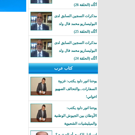
أكًاه (الحلقة 26)
مذكرات السجين السابق لدى
البوليساريو محمد فال ولد
أكًاه (الحلقة 25)
مذكرات السجين السابق لدى
البوليساريو محمد فال ولد
أكًاه (الحلقة 24)
كتاب عرب
يوحنا انور داود يكتب: غزوة
السفارات...والتحالف الصهيو
اخواني!
يوحنا انور داود يكتب:
الأوطان بين الجيوش الوطنية
والميليشيات الشعبوية
إسرائيل الكبرى أم الصغرى؟