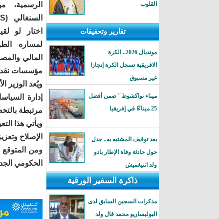
القلوب
الرسمية، من
اختار لو لقي
تقارير وتحقيقات
لمساره الطو
مونديال 2026.. الكرة
المالي والمص
الافريقية تسجل الكرة إنجازا
مؤسسات نقدية إ
غير مسبوق
ويُعد الوزير ا
ميناء نواكشوط" ضمن أفضل
إدارة السياس
25 ميناءًا في إفريقيا
مرتبطة بالتخط
ويأتي هذا ال
الإصلاح وتعزيز
بعد توقيف المشتبه به.. جدل
ومن المتوقع أ
حول حادثة وفاة الإطار بادو
الحكومي الجدي
ولد اتنيغميش
ذاكرة السفير الورقية
مذكرات السجين السابق لدى
البوليساريو محمد فال ولد