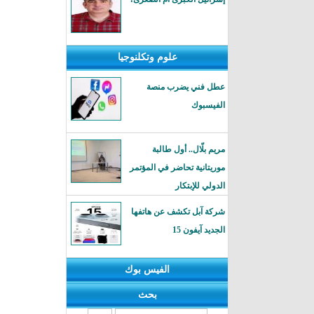
علوم وتكلنوجيا
عطل فني يضرب منصة
الفيسبوك
مريم بلّال.. أول طالبة
موريتانية تحاضر في المؤتمر
الدولي للإبتكار
شركة آبل تكشف عن هاتفها
الجديد آيفون 15
الفيس بوك
بحث