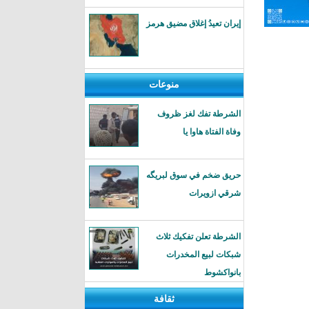
إيران تعيدُ إغلاق مضيق هرمز
منوعات
الشرطة تفك لغز ظروف
وفاة الفتاة هاوا يا
حريق ضخم في سوق لبريگه
شرقي ازويرات
الشرطة تعلن تفكيك ثلاث
شبكات لبيع المخدرات
بانواكشوط
ثقافة