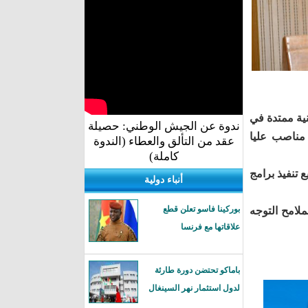
نية ممتدة في
ندوة عن الجيش الوطني: حصيلة
 مناصب عليا
عقد من التألق والعطاء (الندوة
كاملة)
تنفيذ برامج
أنباء دولية
بوركينا فاسو تعلن قطع
ملامح التوجه
علاقاتها مع فرنسا
باماكو تحتضن دورة طارئة
لدول استثمار نهر السينغال