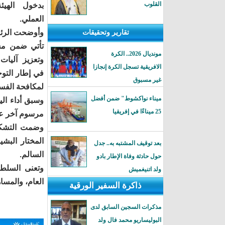
القلوب
بدخول الهيئ
العملي.
وأوضحت الرئا
تقارير وتحقيقات
تأتي ضمن مس
مونديال 2026.. الكرة
وتعزيز آليات 
الافريقية تسجل الكرة إنجازا
في إطار التو
غير مسبوق
لمكافحة الفسا
ميناء نواكشوط" ضمن أفضل
وسبق أداء ال
25 ميناءًا في إفريقيا
مرسوم آخر عي
وضمت التشكيل
المختار البش
بعد توقيف المشتبه به.. جدل
السالم.
حول حادثة وفاة الإطار بادو
وتعنى السلطة
ولد اتنيغميش
العام، والمسا
ذاكرة السفير الورقية
مذكرات السجين السابق لدى
البوليساريو محمد فال ولد