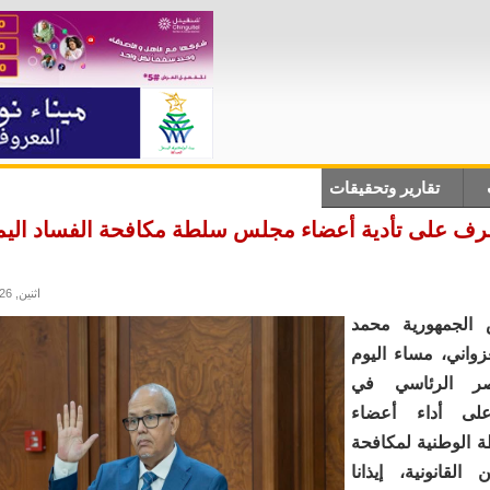
تقارير وتحقيقات
أنباء دولية
علوم وتكلنوجيا
ثقاف
رف على تأدية أعضاء مجلس سلطة مكافحة الفساد اليم
اثنين, 18/05/2026 - 23:52
الجمهورية محمد
زواني، مساء اليوم
قصر الرئاسي في
لى أداء أعضاء
 الوطنية لمكافحة
 القانونية، إيذانا