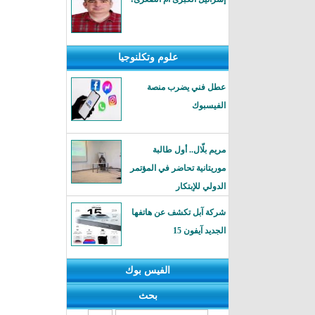
علوم وتكلنوجيا
عطل فني يضرب منصة
الفيسبوك
مريم بلّال.. أول طالبة
موريتانية تحاضر في المؤتمر
الدولي للإبتكار
شركة آبل تكشف عن هاتفها
الجديد آيفون 15
الفيس بوك
بحث