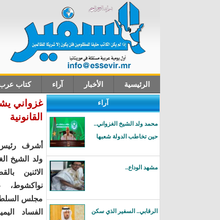
الرئيسية
الأخبار
آراء
كتاب عرب
غزواني يش
آراء
اتصل بنا
القانونية
محمد ولد الشيخ الغزواني..
حين تخاطب الدولة شعبها
أشرف رئيس 
ولد الشيخ الغ
مشهد الوداع..
الاثنين بال
نواكشوط، ع
مجلس السلطة
الرقابي.. السفير الذي سكن
الفساد اليمين