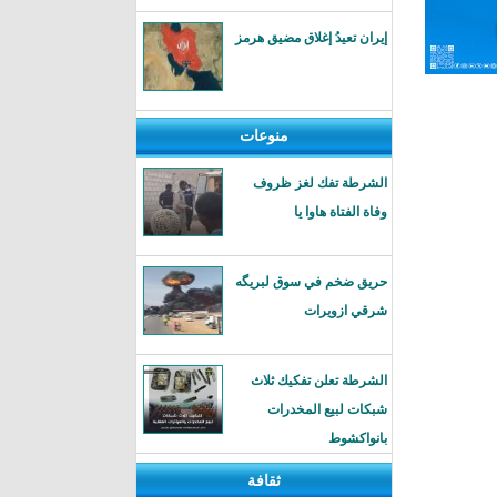
إيران تعيدُ إغلاق مضيق هرمز
منوعات
الشرطة تفك لغز ظروف
وفاة الفتاة هاوا يا
حريق ضخم في سوق لبريگه
شرقي ازويرات
الشرطة تعلن تفكيك ثلاث
شبكات لبيع المخدرات
بانواكشوط
ثقافة