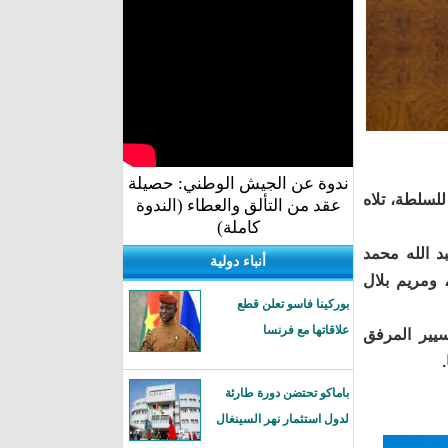
ندوة عن الجيش الوطني: حصيلة
لسلطة، تلاه
عقد من التألق والعطاء (الندوة
كاملة)
د الله محمد
أنباء دولية
 ومريم بلال
بوركينا فاسو تعلن قطع
علاقاتها مع فرنسا
سيير المرفق
باماكو تحتضن دورة طارئة
لدول استثمار نهر السينغال