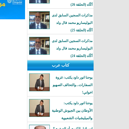
أكًاه (الحلقة 26)
مذكرات السجين السابق لدى
البوليساريو محمد فال ولد
أكًاه (الحلقة 25)
مذكرات السجين السابق لدى
البوليساريو محمد فال ولد
أكًاه (الحلقة 24)
كتاب عرب
يوحنا انور داود يكتب: غزوة
السفارات...والتحالف الصهيو
اخواني!
يوحنا انور داود يكتب:
الأوطان بين الجيوش الوطنية
والميليشيات الشعبوية
إسرائيل الكبرى أم الصغرى؟