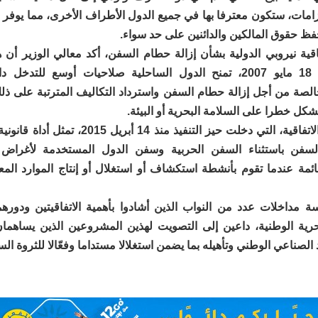
زامات، ستكون معترفا بها في جميع الدول الأطراف الأخرى، مما يوفر ح
ظ حقوق المالكين والدائنين على حد سواء.
ة نيروبي الدولية بشأن إزالة حطام السفن، أكد معالي الوزير أن هذه
المعتمدة في 18 مايو 2007، تمنح الدول الساحلية صلاحيات أوسع للتد
خالصة من أجل إزالة حطام السفن واسترداد التكاليف المترتبة على ذ
تشكل خطرا على السلامة البحرية أو البيئة.
وبين أن هذه الاتفاقية، التي دخلت حيز التنفيذ منذ 14 أ
لسفن باستثناء السفن الحربية وسفن الدول المستخدمة لأغراض غ
ئمة عندما تقوم بأنشطة استكشاف أو استغلال أو إنتاج الموارد المع
 مداخلات عدد من النواب الذين أشادوا بأهمية الاتفاقيتين ودوره
حرية الوطنية، داعين إلى التصويت لهذين المشروعين الذين يساهم
لصناعي الوطني وتأهيله بما يضمن استغلالا مستداما وفعّالا للثروة الس