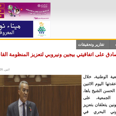
تقارير وتحقيقات
أنباء دولية
علوم وتكلنوجيا
ثقاف
ادق على اتفاقيتي بيجين ونيروبي لتعزيز المنظومة القان
اثنين, 11/05/2026 - 17:53
ية الوطنية، خلال
دتها اليوم الاثنين
الحسن الشيخ باها،
 الجمعية، على
ين يتعلقان بتعزيز
نوني البحري في