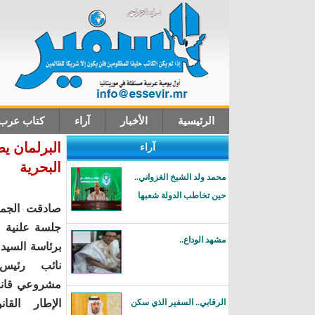
الرئيسية
الأخبار
آراء
كتاب عرب
البرلمان يص
آراء
اتصل بنا
البحرية
محمد ولد الشيخ الغزواني..
حين تخاطب الدولة شعبها
صادقت الجمع
جلسة علنية عق
مشهد الوداع..
برئاسة السيد 
نائب رئيس
مشروعي قانون
الرقابي.. السفير الذي سكن
الإطار القا