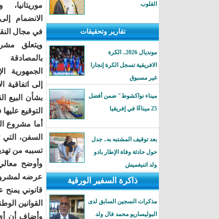
القلوب
موريتانيا،
الانضمام إلى 
في مجال النقل
تقارير وتحقيقات
ويتعلق مشرو
مونديال 2026.. الكرة
بالمصادقة
الافريقية تسجل الكرة إنجازا
الجمهورية الإ
غير مسبوق
إلى اتفاقية ا
ميناء نواكشوط" ضمن أفضل
25 ميناءًا في إفريقيا
التوقيع عليها في بيجي
أما مشروع الق
السفن، التي 
بعد توقيف المشتبه به.. جدل
تسببه من تهديد
حول حادثة وفاة الإطار بادو
وأوضح معالي و
ولد اتنيغميش
عرضه لمشروع ا
ذاكرة السفير الورقية
قانوني يمنح ع
مذكرات السجين السابق لدى
القوانين الوط
البوليساريو محمد فال ولد
وأضاف أن أي 