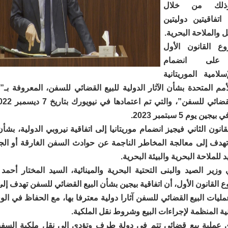
 وذلك من خلال
اتفاقيتين دوليتين
 والملاحة البحرية.
ع القانون الأول
 على انضمام
سلامية الموريتانية
لأمم المتحدة بشأن الآثار الدولية للبيع القضائي للسفن، المعروفة بـ”ا
ن يوم 5 سبتمبر 2023.
انون الثاني فيجيز انضمام موريتانيا إلى اتفاقية نيروبي الدولية، بشأ
تهدف إلى معالجة المخاطر الناجمة عن حوادث السفن الغارقة أو الجا
 للملاحة البحرية والبيئة البحرية.
زير الصيد والبنى التحتية البحرية والمينائية، السيد المختار أحم
لقانون الأول، أن اتفاقية بيجين بشأن البيع القضائي للسفن تهدف إل
مليات البيع القضائي للسفن آثارا دولية معترفا بها، مع الحفاظ في ال
نية المنظمة لإجراءات البيع وشروط نقل الملكية.
عملية بيع قضائي تتم في دولة طرف وتؤدي إلى نقل ملكية السفين