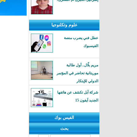
علوم وتكلنوجيا
عطل فني يضرب منصة
الفيسبوك
مريم بلّال.. أول طالبة
موريتانية تحاضر في المؤتمر
الدولي للإبتكار
شركة آبل تكشف عن هاتفها
الجديد آيفون 15
الفيس بوك
بحث