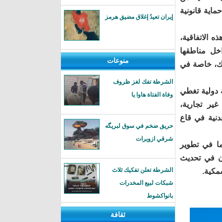
ماية قانونية
إيران تعيدُ إغلاق مضيق هرمز
 الاتفاقية،
خل داخل مناطقها
منوعات
لك، خاصة في
الشرطة تفك لغز ظروف
بريل 2015، تمثل أداة قانونية دولية تغطي
وفاة الفتاة هاوا يا
ير تجارية،
دنية في قاع
حريق ضخم في سوق لبريگه
شرقي ازويرات
ما في تطوير
ان في تحديث
الشرطة تعلن تفكيك ثلاث
مكية.
شبكات لبيع المخدرات
بانواكشوط
ثقافة