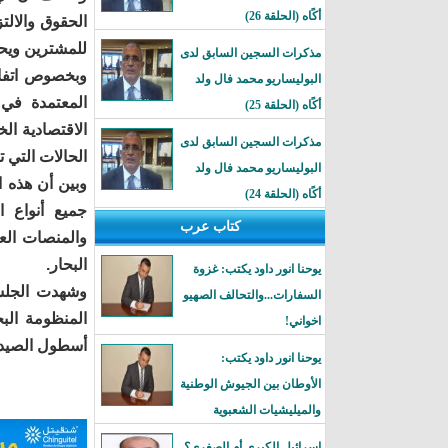
أكًاه (الحلقة 26)
الحقوق والالت
للمشترين ويحف
مذكرات السجين السابق لدى
وبخصوص اتفاقي
البوليساريو محمد فال ولد
أكًاه (الحلقة 25)
الاقتصادية ال
مذكرات السجين السابق لدى
الحالات التي 
البوليساريو محمد فال ولد
أكًاه (الحلقة 24)
جميع أنواع ا
كتاب عرب
والمنصات العا
البحار.
يوحنا انور داود يكتب: غزوة
وشهدت الجلسة
السفارات...والتحالف الصهيو
المنظومة الب
اخواني!
أسطول الصيد ا
يوحنا انور داود يكتب:
الأوطان بين الجيوش الوطنية
والميليشيات الشعبوية
إسرائيل الكبرى أم الصغرى؟