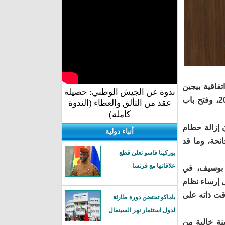
تفاقية بيجين
ندوة عن الجيش الوطني: حصيلة
بشأن البيع القضائي للسفن”، والتي تم اعتمادها في نيويورك بتاريخ 7 ديسمبر 2022، وفتح باب
عقد من التألق والعطاء (الندوة
كاملة)
ن إزالة حطام
أنباء دولية
نحة، وما قد
بوركينا فاسو تعلن قطع
علاقاتها مع فرنسا
د بوسيف، في
ى إرساء نظام
وقت ذاته على
باماكو تحتضن دورة طارئة
لدول استثمار نهر السينغال
ة خالية من