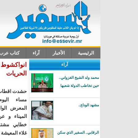
الرئيسية
الأخبار
آراء
كتاب عرب
انواكشوط..
آراء
اتصل بنا
الحريات
محمد ولد الشيخ الغزواني..
حين تخاطب الدولة شعبها
حشدت اقطاب 
مساء اليوم
مشهد الوداع..
المعرض الوا
الميناء و ع
خطابي مشتر
الرقابي.. السفير الذي سكن
غلاء المعيشة و