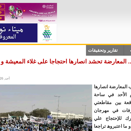
تقارير وتحقيقات
أنباء دولية
علوم وتكلنوجيا
ثقاف
 المعارضة تحشد انصارها احتجاجا على غلاء المعيشة و 
أحد, 10/05/2026 - 22:54
المعارضة انصارھا
 الأحد في ساحة
قعة بين مقاطعتي
رفات في مھرجان
ك للإحتجاج علي
 ما اعتبروھ تراجعا