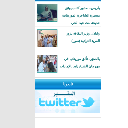
باريس.. صدور كتاب يوثق
مسيرة الشاعرة الموريتانية
خديجة بنت عبد الحي
وادان.. وزير الثقافة يزور
القرية التراثية (صور)
بالصوًر.. تألق موريتانيا في
مهرجان الشيخ زايد بالإمارات
تابعونا