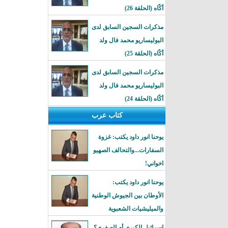
أكًاه (الحلقة 26)
مذكرات السجين السابق لدى
البوليساريو محمد فال ولد
أكًاه (الحلقة 25)
مذكرات السجين السابق لدى
البوليساريو محمد فال ولد
أكًاه (الحلقة 24)
كتاب عرب
يوحنا انور داود يكتب: غزوة
السفارات...والتحالف الصهيو
اخواني!
يوحنا انور داود يكتب:
الأوطان بين الجيوش الوطنية
والميليشيات الشعبوية
إسرائيل الكبرى أم الصغرى؟