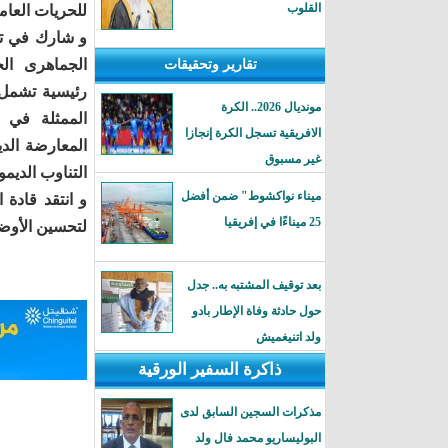
القلوب
للحريات العامة
و شارك في تن
الجماھرى ال
تقارير وتحقيقات
رئيسية تشمل 
مونديال 2026.. الكرة
الممثلة في ا
الافريقية تسجل الكرة إنجازا
المعارضة الدي
غير مسبوق
التناوب الديم
ميناء نواكشوط" ضمن أفضل
و انتقد قادة 
25 ميناءًا في إفريقيا
لتحسين الأوض
بعد توقيف المشتبه به.. جدل
حول حادثة وفاة الإطار بادو
ولد اتنيغميش
ذاكرة السفير الورقية
مذكرات السجين السابق لدى
البوليساريو محمد فال ولد