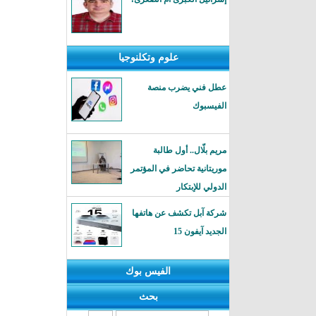
علوم وتكلنوجيا
عطل فني يضرب منصة
الفيسبوك
مريم بلّال.. أول طالبة
موريتانية تحاضر في المؤتمر
الدولي للإبتكار
شركة آبل تكشف عن هاتفها
الجديد آيفون 15
الفيس بوك
بحث