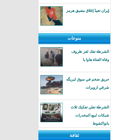
إيران تعيدُ إغلاق مضيق هرمز
منوعات
الشرطة تفك لغز ظروف
وفاة الفتاة هاوا يا
حريق ضخم في سوق لبريگه
شرقي ازويرات
الشرطة تعلن تفكيك ثلاث
شبكات لبيع المخدرات
بانواكشوط
ثقافة