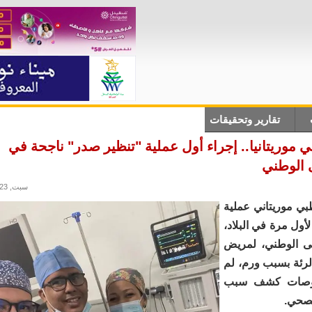
تقارير وتحقيقات
أنباء دولية
علوم وتكلنوجيا
ثقاف
ي موريتانيا.. إجراء أول عملية "تنظير صدر" ناجحة في
الوطني
سبت, 02/12/2023 - 13:37
ي موريتاني عملية
أول مرة في البلاد،
 الوطني، لمريض
لرئة بسبب ورم، لم
حوصات كشف سبب
لصحي.