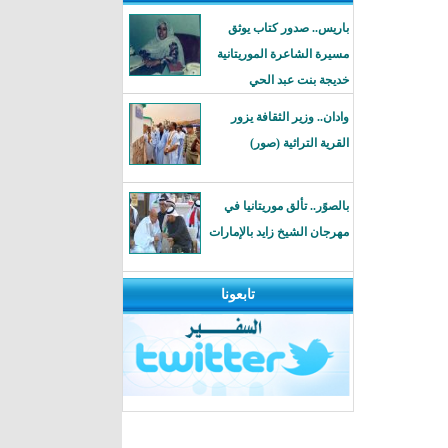
باريس.. صدور كتاب يوثق
مسيرة الشاعرة الموريتانية
خديجة بنت عبد الحي
وادان.. وزير الثقافة يزور
القرية التراثية (صور)
بالصوًر.. تألق موريتانيا في
مهرجان الشيخ زايد بالإمارات
تابعونا