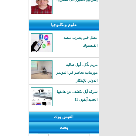
علوم وتكلنوجيا
عطل فني يضرب منصة
الفيسبوك
مريم بلّال.. أول طالبة
موريتانية تحاضر في المؤتمر
الدولي للإبتكار
شركة آبل تكشف عن هاتفها
الجديد آيفون 15
الفيس بوك
بحث