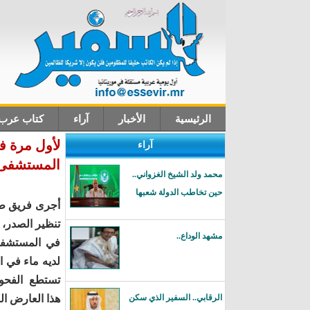
الرئيسية
الأخبار
آراء
كتاب عرب
لأول مرة ف
آراء
اتصل بنا
المستشفى 
محمد ولد الشيخ الغزواني..
حين تخاطب الدولة شعبها
أجرى فريق طب
تنظير الصدر، ل
مشهد الوداع..
في المستشفى
لديه ماء في ا
تستطع الف
الرقابي.. السفير الذي سكن
هذا العارض ا