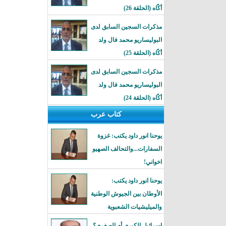
أكًاه (الحلقة 26)
مذكرات السجين السابق لدى
البوليساريو محمد فال ولد
أكًاه (الحلقة 25)
مذكرات السجين السابق لدى
البوليساريو محمد فال ولد
أكًاه (الحلقة 24)
كتاب عرب
يوحنا انور داود يكتب: غزوة
السفارات...والتحالف الصهيو
اخواني!
يوحنا انور داود يكتب:
الأوطان بين الجيوش الوطنية
والميليشيات الشعبوية
إسرائيل الكبرى أم الصغرى؟