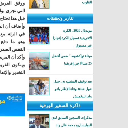
القلوب
ووفق الفريق
التي تجرى بو
قبل هذا تحتاج 
تقارير وتحقيقات
وأضاف أن الم
مونديال 2026.. الكرة
في الرئة مع
الافريقية تسجل الكرة إنجازا
وهو ما دفع 
غير مسبوق
القفص الصدري 
ميناء نواكشوط" ضمن أفضل
وأكد أن المريض غادر 
25 ميناءًا في إفريقيا
ويتكون الفر
التخدير والإنع
بعد توقيف المشتبه به.. جدل
حول حادثة وفاة الإطار بادو
ولد اتنيغميش
ذاكرة السفير الورقية
مذكرات السجين السابق لدى
البوليساريو محمد فال ولد