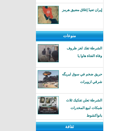
إيران تعيدُ إغلاق مضيق هرمز
منوعات
الشرطة تفك لغز ظروف
وفاة الفتاة هاوا يا
حريق ضخم في سوق لبريگه
شرقي ازويرات
الشرطة تعلن تفكيك ثلاث
شبكات لبيع المخدرات
بانواكشوط
ثقافة