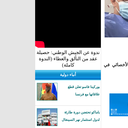
ندوة عن الجيش الوطني: حصيلة
عقد من التألق والعطاء (الندوة
لأخصائي في
كاملة)
أنباء دولية
بوركينا فاسو تعلن قطع
علاقاتها مع فرنسا
باماكو تحتضن دورة طارئة
لدول استثمار نهر السينغال