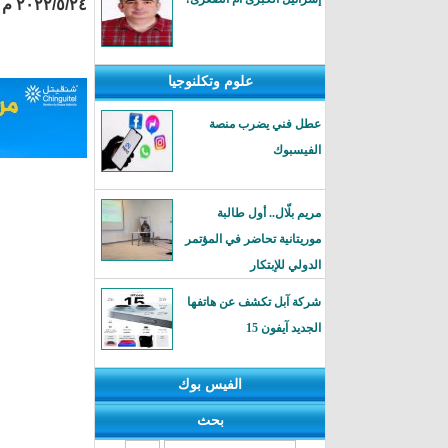
٢٠٢٢/٥/٢٤ م
علوم وتكلنوجيا
عطل فني يضرب منصة
الفيسبوك
مريم بلّال.. أول طالبة
موريتانية تحاضر في المؤتمر
الدولي للإبتكار
شركة آبل تكشف عن هاتفها
الجديد آيفون 15
الفيس بوك
بحث