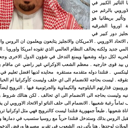
 التأثير الكبير في
لاوروبي بالرغم من
وتأثير بريطانيا هو
اوروبا الشرقيه
نجليز دور كبير في
الاتحاد الاوروبي . الامريكان والانجليز يتابعون ويعلمون ان الروس وال
لمي جديد ولكنه يخالف النظام العالمي الذي تقوده امريكا واوروبا . ا
الحريه لكل دوله وشعبها ويمنع التدخل في شؤون الدول الاخرى وجعل 
بيد قوى خارجيه . معظم الشعب الاوكراني غير راضي عن ماقام به
لينكسي . فنلندا دوله متقدمه مستقره محايده لديها افضل تعليم في ا
قوقه . ليست بحاجه للانضمام الى اي حلف وليست كأوكرانيا ام الخبا
وروبيون قذارتهم البايلوجيه والكيماوية والجرثومية فيها . النرويج ايضا
يه وليست بحاجه الى الانضمام الى اي تحالف . لكن هنالك شروط
 تماماً رغبة شعبيها . الانضمام الى حلف الناتو او الاتحاد الاوروبي لن يف
اة شعوبها . طبعاً جمهورية فنلندا ليست كالنرويج فهي مثل اوكرانيا تر
يقبل الروس بذلك وستدخل فنلندا حرباً مع روسيا ستسبب في دمارها و
لويلات لوحدها . هنا يأتي دور الشعوب في تقرير مصيرها ورفض الد