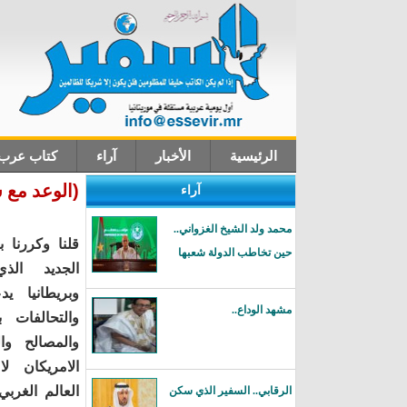
الرئيسية
الأخبار
آراء
كتاب عرب
(الوعد مع 
آراء
اتصل بنا
محمد ولد الشيخ الغزواني..
قلنا وكررنا ب
حين تخاطب الدولة شعبها
الجديد الذ
وبريطانيا يد
مشهد الوداع..
والتحالفات 
والمصالح وا
الامريكان ل
العالم الغربي 
الرقابي.. السفير الذي سكن