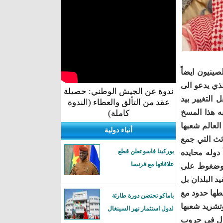
صينيون ايضاً
لذي يدعو الى
ندوة عن الجيش الوطني: حصيلة
التغيير بيد
عقد من التألق والعطاء (الندوة
 هذا المسخ
كاملة)
لعالم شعبها
أنباء دولية
ئث التي جمع
بوركينا فاسو تعلن قطع
ً دوله محايده
علاقاتها مع فرنسا
 وضغوط على
يد البلدان بل
بطها حدود مع
باماكو تحتضن دورة طارئة
تشريد شعبها
لدول استثمار نهر السينغال
خول في حروب