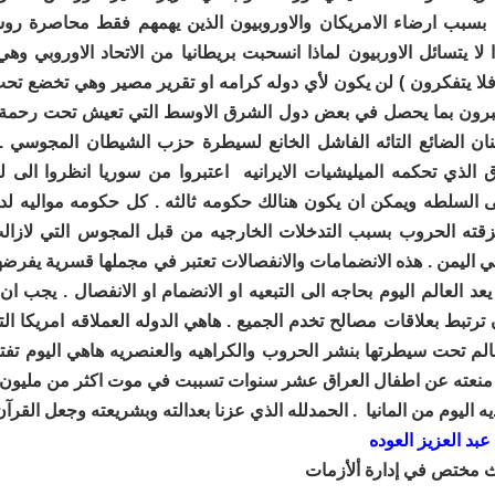
بسبب ارضاء الامريكان والاوروبيون الذين يهمهم فقط محاصرة رو
ذا لا يتسائل الاوربيون لماذا انسحبت بريطانيا من الاتحاد الاوروبي وه
فلا يتفكرون ) لن يكون لأي دوله كرامه او تقرير مصير وهي تخضع تحت
عتبرون بما يحصل في بعض دول الشرق الاوسط التي تعيش تحت رحمة
بنان الضائع التائه الفاشل الخانع لسيطرة حزب الشيطان المجوسي .
 الذي تحكمه الميليشيات الايرانيه اعتبروا من سوريا انظروا الى لي
 السلطه ويمكن ان يكون هنالك حكومه ثالثه . كل حكومه مواليه لدو
زقته الحروب بسبب التدخلات الخارجيه من قبل المجوس التي لازا
ي اليمن . هذه الانضمامات والانفصالات تعتبر في مجملها قسرية يفرض
عد العالم اليوم بحاجه الى التبعيه او الانضمام او الانفصال . يجب ان
رتبط بعلاقات مصالح تخدم الجميع . هاهي الدوله العملاقه امريكا ال
الم تحت سيطرتها بنشر الحروب والكراهيه والعنصريه هاهي اليوم تفت
 منعته عن اطفال العراق عشر سنوات تسببت في موت اكثر من مليو
 اليوم من المانيا . الحمدلله الذي عزنا بعدالته وبشريعته وجعل القرآن
بد العزيز العوده
ث مختص في إدارة ألأزمات