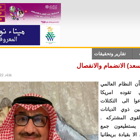
تقارير وتحقيقات
أنباء دولية
علوم وتكلنوجيا
ثقاف
سعد) الانضمام والانفصال
ثلاثاء, 24/05/2022 - 12:53
أن النظام العالمي
ي تقوده امريكا
عوا الى التكتلات
بين ذوي الديانات
لقوى المشتركه .
ا يستطيعون جمع
الا بقيادة بريطانيا