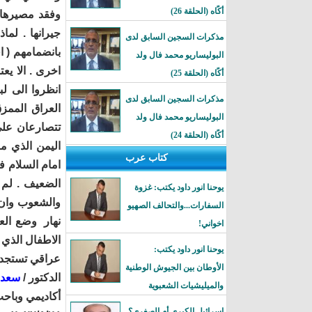
أكًاه (الحلقة 26)
وفقد مصيرها 
جيرانها . لما
مذكرات السجين السابق لدى
بانضمامهم ( ا
البوليساريو محمد فال ولد
اخرى . الا ي
أكًاه (الحلقة 25)
انظروا الى ل
مذكرات السجين السابق لدى
العراق الممزق
البوليساريو محمد فال ولد
تتصارعان على
أكًاه (الحلقة 24)
اليمن الذي م
كتاب عرب
امام السلام ف
الضعيف . لم ي
يوحنا انور داود يكتب: غزوة
والشعوب وان ت
السفارات...والتحالف الصهيو
نهار وضع الع
اخواني!
الاطفال الذي
يوحنا انور داود يكتب:
عراقي تستجديه
الأوطان بين الجيوش الوطنية
الدكتور /
سعد ع
والميليشيات الشعبوية
أكاديمي وباح
إسرائيل الكبرى أم الصغرى؟