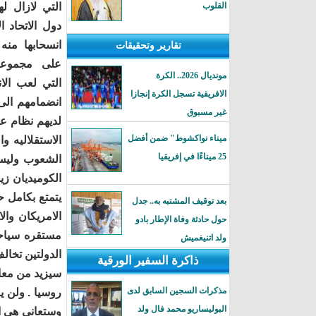
القلوب
التي لازال لها
دول الاتحاد ا
انسحابها منه 
تقارير وتحقيقات
على مجموعة 
مونديال 2026.. الكرة
التي لعب الا
الافريقية تسجل الكرة إنجازا
انضمامهم الى 
غير مسبوق
لديهم نظام عا
ميناء نواكشوط" ضمن أفضل
الاستقلاليه و
25 ميناءًا في إفريقيا
الشعوب وليس 
الكوميديان زي
يتمتع بكامل ح
بعد توقيف المشتبه به.. جدل
الامريكان والا
حول حادثة وفاة الإطار بادو
مستقره سياح
ولد اتنيغميش
الدولتين تخالف
ذاكرة السفير الورقية
سيزيد من معان
مذكرات السجين السابق لدى
روسيا . ولن 
البوليساريو محمد فال ولد
وستعاني هي ا