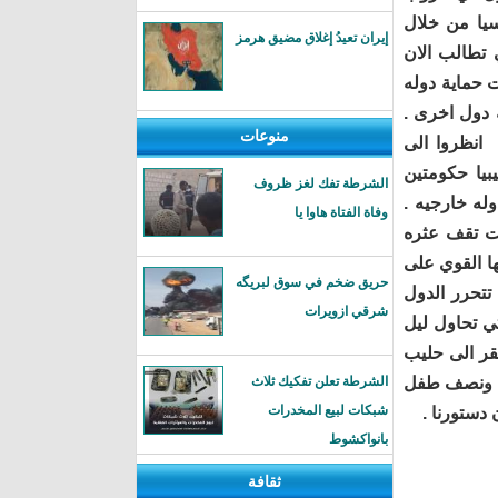
سيا من خلال
إيران تعيدُ إغلاق مضيق هرمز
ي تطالب الان
 حماية دوله
 دول اخرى .
منوعات
 انظروا الى
بيا حكومتين
الشرطة تفك لغز ظروف
له خارجيه .
وفاة الفتاة هاوا يا
لت تقف عثره
ها القوي على
حريق ضخم في سوق لبريگه
 تتحرر الدول
شرقي ازويرات
تي تحاول ليل
قر الى حليب
ن ونصف طفل
الشرطة تعلن تفكيك ثلاث
شبكات لبيع المخدرات
 دستورنا .
بانواكشوط
ثقافة