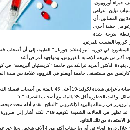
ف خبراء أوروبيون،
سباب تباين أعراض
مرض كوفيد-19 بين المصابين، أن
عوامل جينية أخرى
تبطة بدرجة شدة
كورونا المسبب للمرض.
 أكبر من غيرهم للإصابة بالفيروس، ومواجهة أعراض أشد.
، بقيادة الدكتور أندريه فرانكه من جامعة "كريستيان-ألبريخت" في كيل
 كارلسن من مستشفى جامعة أوسلو في النرويج، علاقة بين شدة ال
ت الخطورة أقل 35 بالمئة مع أصحاب الفصيلة "o".
رويترز في رسالة بالبريد الإلكتروني "النتائج...تقدم أدلة محددة ب
المرضية التي قد تظهر في الحالات الشديدة لكوفيد-19"، لكنه
 الاستفادة من تلك النتائج.
وحلل الباحثون خلال ذروة الوباء في أوروبا جينات أكثر من 4