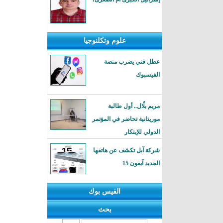
علوم وتكلنوجيا
عطل فني يضرب منصة
الفيسبوك
مريم بلّال.. أول طالبة
موريتانية تحاضر في المؤتمر
الدولي للإبتكار
شركة آبل تكشف عن هاتفها
الجديد آيفون 15
الفيس بوك
بحث