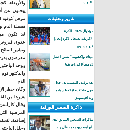
القلوب
والأربعاء، كش
يبحثون عن أ
تقارير وتحقيقات
فصيلة الدم و
مونديال 2026.. الكرة
قد تكون مر
الافريقية تسجل الكرة إنجازا
عدوى فيروس 
غير مسبوق
ميناء نواكشوط" ضمن أفضل
معرضون بدرجة
25 ميناءًا في إفريقيا
ووجد الباحثون
والدكتور توم
الدم.
بعد توقيف المشتبه به.. جدل
حول حادثة وفاة الإطار بادو
بغيرها من الفصائل. وكان
ولد اتنيغميش
وقال كارلسن ل
ذاكرة السفير الورقية
مذكرات السجين السابق لدى
إضافية، لتحقيق
البوليساريو محمد فال ولد