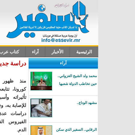
الرئيسية
الأخبار
آراء
كتاب عرب
دراسة جديدة: أصحاب 
آراء
اتصل بنا
محمد ولد الشيخ الغزواني..
منذ ظهور 
حين تخاطب الدولة شعبها
كورونا، تتاب
تأثيراته وأسب
مشهد الوداع..
للإصابة به، و
دراسات عدة 
الفيروس الف
الدم.
الرقابي.. السفير الذي سكن