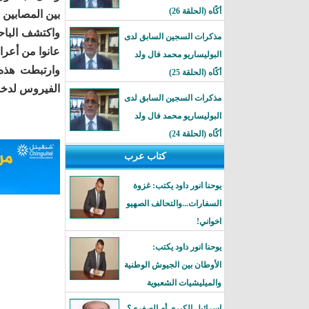
أكًاه (الحلقة 26)
بين المصابين 
واكتشف الباح
مذكرات السجين السابق لدى
عانوا من أعراض
البوليساريو محمد فال ولد
أكًاه (الحلقة 25)
الفيروس لدخول
مذكرات السجين السابق لدى
البوليساريو محمد فال ولد
أكًاه (الحلقة 24)
كتاب عرب
يوحنا انور داود يكتب: غزوة
السفارات...والتحالف الصهيو
اخواني!
يوحنا انور داود يكتب:
الأوطان بين الجيوش الوطنية
والميليشيات الشعبوية
إسرائيل الكبرى أم الصغرى؟