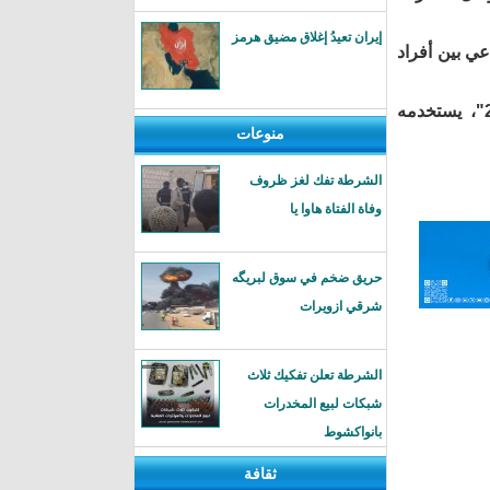
إيران تعيدُ إغلاق مضيق هرمز
ي بين أفراد
وارتبطت هذه الجينات أيضا ببروتين على سطح الخلايا يحمل اسم "إيه.سي.إي2"، يستخدمه
منوعات
الشرطة تفك لغز ظروف
وفاة الفتاة هاوا يا
حريق ضخم في سوق لبريگه
شرقي ازويرات
الشرطة تعلن تفكيك ثلاث
شبكات لبيع المخدرات
بانواكشوط
ثقافة