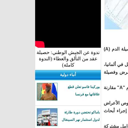
وتشير النتائج المنشورة في دورية "نيو إنغلاند جورنال" الطبية، إلى أن أصحاب فصيلة الدم (A)
ندوة عن الجيش الوطني: حصيلة
عقد من التألق والعطاء (الندوة
 في ألمانيا،
كاملة)
مرض وفصيلة
أنباء دولية
بوركينا فاسو تعلن قطع
وكان خطر الإصابة بأعراض شديدة لكوفيد-19 أعلى 45 بالمئة بين أصحاب فصيلة الدم "A" مقارنة
علاقاتها مع فرنسا
خصوص الأعراض
 أشار إلى ضرورة إجراء أبحاث
باماكو تحتضن دورة طارئة
لدول استثمار نهر السينغال
 آلاف شخص بحثا عن عوامل مشتركة