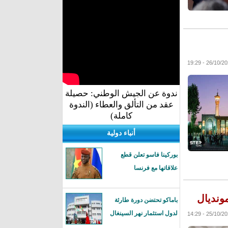
ندوة عن الجيش الوطني: حصيلة
عقد من التألق والعطاء (الندوة
كاملة)
أنباء دولية
بوركينا فاسو تعلن قطع
علاقاتها مع فرنسا
ونديال
باماكو تحتضن دورة طارئة
لدول استثمار نهر السينغال