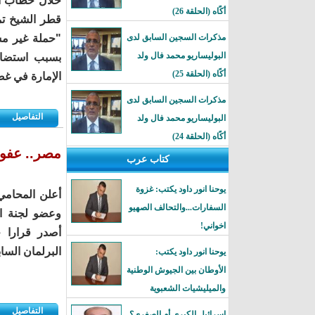
خلال خطاب أل
أكًاه (الحلقة 26)
قطر الشيخ تمي
مذكرات السجين السابق لدى
"حملة غير مسب
البوليساريو محمد فال ولد
أكًاه (الحلقة 25)
الإمارة في غ
مذكرات السجين السابق لدى
التفاصيل
البوليساريو محمد فال ولد
أكًاه (الحلقة 24)
مصر.. عفو 
كتاب عرب
يوحنا انور داود يكتب: غزوة
أعلن المحام
السفارات...والتحالف الصهيو
وعضو لجنة ال
اخواني!
أصدر قرارا 
البرلمان الساب
يوحنا انور داود يكتب:
الأوطان بين الجيوش الوطنية
والميليشيات الشعبوية
التفاصيل
إسرائيل الكبرى أم الصغرى؟