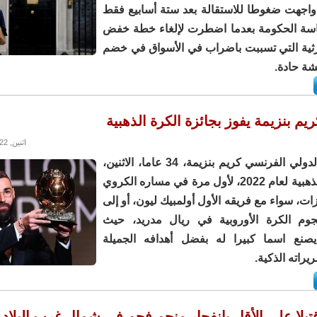
اجهت ضغوطا للاستقالة بعد ستة أسابيع فقط
ئاسة الحكومة بعدما اضطرت لإلغاء خطة خفض
رثية التي تسببت باضراب في الأسواق في خضم
شة حادة.
م بنزيمة يفوز بجائزة الكرة الذهبية
اثنين, 17/10/2022 - 23:11
نال المهاجم الدولي الفرنسي كريم بنزيمة، 34 عاما، الاثنين،
جائزة الكرة الذهبية لعام 2022، لأول مرة في مساره الكروي
زات، سواء مع فريقه الأول أولمبيك ليون، أو إلى
جوم الكرة الأوروبية في ريال مدريد، حيث
صنع اسما كبيرا له بفضل أهدافه الجميلة
يراته الذكية.