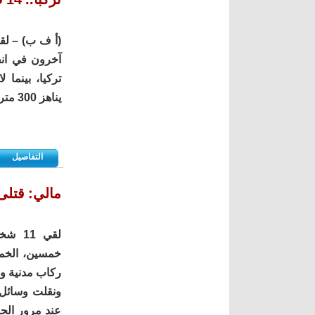
آخرون في ان
تركيا، بينما
يناهز 300 متر تحت مستوى سطح البحر.
التفاصيل
مالي: قتلى
لقي 1
خمسين، الخمي
ركاب مدنية و
ونقلت وسائل 
عند مرور الحا