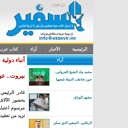
الرئيسية
الأخبار
آراء
كتاب عرب
أنباء دولية
آراء
اتصل بنا
محمد ولد الشيخ الغزواني..
بيروت.. عو
حين تخاطب الدولة شعبها
غادر الرئيس 
مشهد الوداع..
بحضور الآلاف
مرسوم اعتبا
تزيد من تعقيدا
الرقابي.. السفير الذي سكن