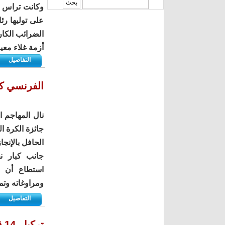
‏بحث ‏
وكانت تراس و
على توليها ر
الضرائب الكا
أزمة غلاء معي
التفاصيل
الفرنسي كري
الحافل بالإنجا
جانب كبار ن
استطاع أن ي
ومراوغاته وتمر
التفاصيل
تركبا.. 14 قتيلا على الأقل بانفجار منجم فحم في شمال غرب البلاد