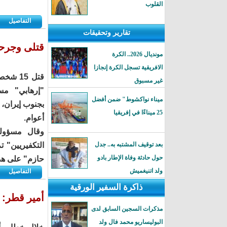
القلوب
التفاصيل
تقارير وتحقيقات
قتلى وجرح
مونديال 2026.. الكرة
الافريقية تسجل الكرة إنجازا
قتل 15
غير مسبوق
"إرهابي" مس
ميناء نواكشوط" ضمن أفضل
بجنوب إيران، ف
25 ميناءًا في إفريقيا
أعوام.
وقال مسؤولو
بعد توقيف المشتبه به.. جدل
التكفيريين" ت
حول حادثة وفاة الإطار بادو
حازم" على هذه
ولد اتنيغميش
التفاصيل
ذاكرة السفير الورقية
أمير قطر: 
مذكرات السجين السابق لدى
البوليساريو محمد فال ولد