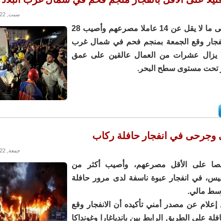
سبت, 15/10/2022 - 10:27
(أ ف ب) – لقى ما لا يقل عن 14 عاملا مصرعهم وأصيب 28
فجار وقع الجمعة بمنجم فحم في شمال غرب
 لا يزال عشرات من العمال عالقين على عمق
 وجرحى في انفجار حافلة ركاب
جمعة, 14/10/2022 - 14:14
1 شخصا على الأقل مصرعهم، وأصيب أكثر من
س، في انفجار عبوة ناسفة لدى مرور حافلة
سط مالي.
إعلام عن مصدر أمني تأكيده أن الانفجار وقع
فلة على الطريق الرابط بين باندياغارا وغونداكا