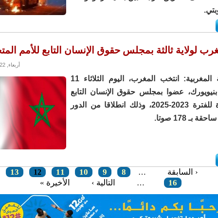
تي.
رب لولاية ثالثة بمجلس حقوق الإنسان التابع للأمم المت
أربعاء, 12/10/2022 - 16:05
بلاغ للخارجية المغربية: انتخب المغرب، اليوم الثلاثاء 11
كتوبر 2022 بنيويورك، عضوا بمجلس حقوق الإنسان التابع
للأمم المتحدة للفترة 2023-2025، وذلك انطلاقا من الدور
ة بـ 178 صوتا.
‹ السابقة
8
9
10
11
13
12
…
16
التالية ›
الأخيرة »
…