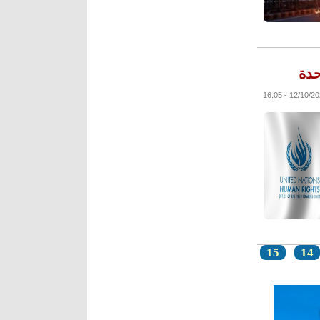
حدة
15
14