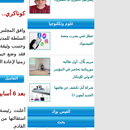
كوناكري.. 
علوم وتكلنوجيا
وافق المجلس 
عطل فني يضرب منصة
السلطة للمدنيين، خ
الفيسبوك
وحسب وثيقة ص
فقد وضع خبر
زمنيا لإعادة 
مريم بلّال.. أول طالبة
موريتانية تحاضر في المؤتمر
الدولي للإبتكار
التفاصيل
شركة آبل تكشف عن هاتفها
بعد 6 أسابيع من توليها المنصب.. رئيسة وزراء بريطانيا تعلن استقالتها
الجديد آيفون 15
أعلنت رئيسة 
الفيس بوك
استقالتها من 
بحث
القادم.