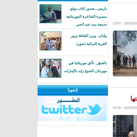
باريس.. صدور كتاب يوثق
مسيرة الشاعرة الموريتانية
خديجة بنت عبد الحي
وادان.. وزير الثقافة يزور
القرية التراثية (صور)
بالصوًر.. تألق موريتانيا في
مهرجان الشيخ زايد بالإمارات
تابعونا