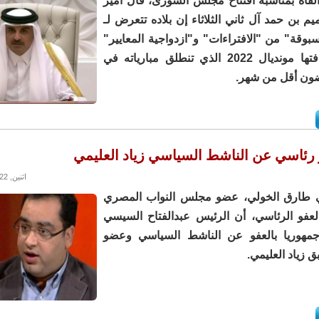
قاه بمناسبة افتتاح مجلس الشورى، قال أمير
م بن حمد آل ثاني الثلاثاء إن بلاده تتعرض لـ
وقة" من "الافتراءات" و"ازدواجية المعايير"
بسبب استضافتها مونديال 2022 الذي تنطلق مبارياته في
ضون أقل من شهر.
رئاسي عن الناشط السياسي زياد العليمي
اثنين, 24/10/2022 - 13:05
ي طارق الخولي، عضو مجلس النواب المصري
عفو الرئاسي، أن الرئيس عبدالفتاح السيسي
جمهوريا بالعفو عن الناشط السياسي وعضو
ق زياد العليمي.