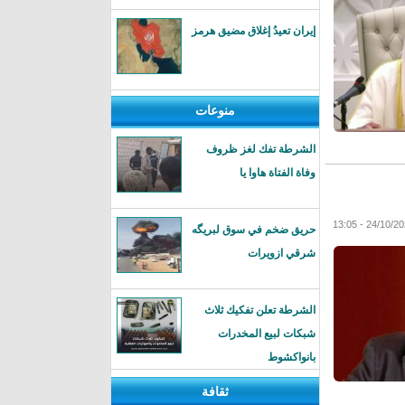
إيران تعيدُ إغلاق مضيق هرمز
منوعات
الشرطة تفك لغز ظروف
وفاة الفتاة هاوا يا
حريق ضخم في سوق لبريگه
شرقي ازويرات
الشرطة تعلن تفكيك ثلاث
شبكات لبيع المخدرات
بانواكشوط
ثقافة