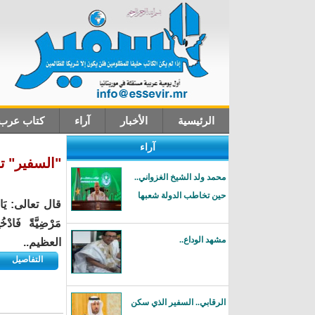
الرئيسية
الأخبار
آراء
كتاب عرب
آراء
اتصل بنا
"السفير" ت
محمد ولد الشيخ الغزواني..
حين تخاطب الدولة شعبها
قال تعالى: يَا أَيَ
مَرْضِيَّةً فَاد
مشهد الوداع..
العظيم..
التفاصيل
الرقابي.. السفير الذي سكن