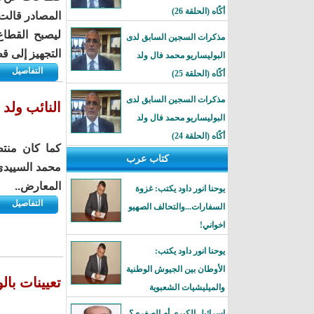
أكًاه (الحلقة 26)
المصادر قالت 
ليصبح القطاع
مذكرات السجين السابق لدى
التجهيز إلى ق
البوليساريو محمد فال ولد
التفاصيل
أكًاه (الحلقة 25)
مذكرات السجين السابق لدى
النائب ولد
البوليساريو محمد فال ولد
أكًاه (الحلقة 24)
كما كان منتظ
كتاب عرب
محمد السييدي
المعارض..
يوحنا انور داود يكتب: غزوة
التفاصيل
السفارات...والتحالف الصهيو
اخواني!
يوحنا انور داود يكتب:
الأوطان بين الجيوش الوطنية
تعيينات بال
والميليشيات الشعبوية
إسرائيل الكبرى أم الصغرى؟