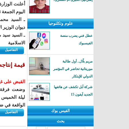
أعلنت الوزارة
اليوم الجمعة 
ـ السيد محمد
علوم وتكلنوجيا
ديوان الوزير ا
ـ السيد سيد 
عطل فني يضرب منصة
الاسلامية
الفيسبوك
التفاصيل
مريم بلّال.. أول طالبة
قيمة إنتاجه الشهري 9.600.000 أوقية:
موريتانية تحاضر في المؤتمر
الدولي للإبتكار
القبض على غين
شركة آبل تكشف عن هاتفها
وضعت فرقة من
الجديد آيفون 15
ليلة الخميس 
الواقعة في ضا
الفيس بوك
التفاصيل
بحث