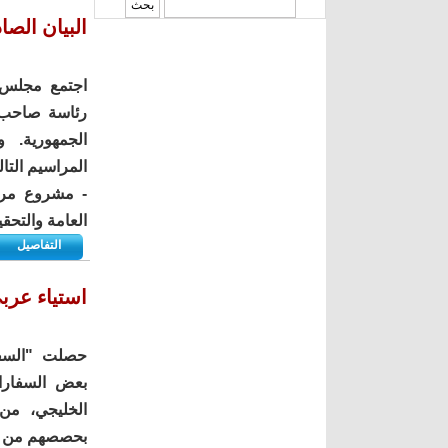
‏بحث ‏
البيان الص
رئاسة صاحب ا
الجمهورية.
المراسيم التال
- مشروع مرس
العامة والتحق
التفاصيل
استياء عرب
حصلت "السفي
بعض السفارا
الخليجي، من 
بحصصهم من مق