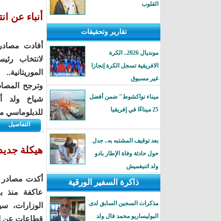
القلوب
أنباء عن ان
تقارير وتحقيقات
أفادت مصادر 
مونديال 2026.. الكرة
لانتخاب رئي
الافريقية تسجل الكرة إنجازا
الموريتانية..
غير مسبوق
وترجح المصادر
ميناء نواكشوط" ضمن أفضل
شياخ ولد أع
25 ميناءًا في إفريقيا
للدبلوماسي م
التفاصيل
بعد توقيف المشتبه به.. جدل
هيكلة جديد
حول حادثة وفاة الإطار بادو
ولد اتنيغميش
أكدت مصادر خ
ذاكرة السفير الورقية
عاكفة منذ ب
مذكرات السجين السابق لدى
الوزارات، س
البوليساريو محمد فال ولد
قطاعات عن ال