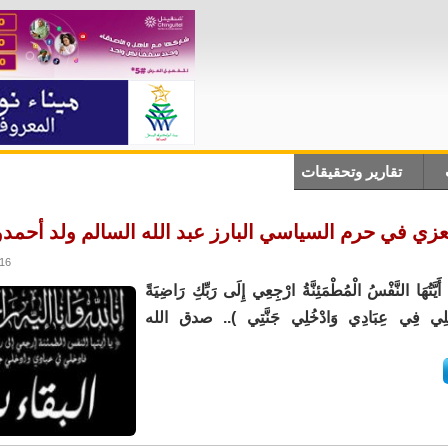
تقارير وتحقيقات
أنباء دولية
علوم وتكلنوجيا
ثقاف
عزي في حرم السياسي البارز عبد الله السالم ولد أحمدو
0:15
ّتُهَا النَّفْسُ الْمُطْمَئِنَّةُ ارْجِعِي إِلَى رَبِّكِ رَاضِيَةً
ْخُلِي فِي عِبَادِي وَادْخُلِي جَنَّتِي ).. صدق الله