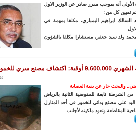
 الأولى أنه بموجب مقرر صادر عن الوزير الاول
تم تعيين كل من:
 السالك ابراهيم البمباري، مكلفا بمهمة في
لاول
محمد ولد سيد جعفر، مستشارا مكلفا بالشؤون
 اكتشاف مصنع سري للخمور بالرياض
0:56
ي.. والبحث جار عن بقية العصابة
 الشرطة تابعة للمفوضية الثانية بالرياض
اليد على مصنع بدائي للخمور في أحد المنازل
حية المقاطعة وتعود ملكيته لأجانب.