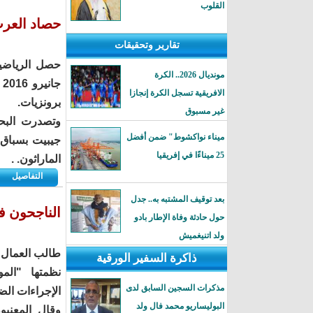
القلوب
حصاد العرب ف
تقارير وتحقيقات
حصل الرياضيو
مونديال 2026.. الكرة
الافريقية تسجل الكرة إنجازا
برونزيات.
غير مسبوق
وتصدرت البحر
ميناء نواكشوط" ضمن أفضل
25 ميناءًا في إفريقيا
الماراثون. .
التفاصيل
بعد توقيف المشتبه به.. جدل
الناجحون في
حول حادثة وفاة الإطار بادو
ولد اتنيغميش
طالب العمال ا
ذاكرة السفير الورقية
نظمتها "المو
مذكرات السجين السابق لدى
الإجراءات الض
البوليساريو محمد فال ولد
وقال المعنيو