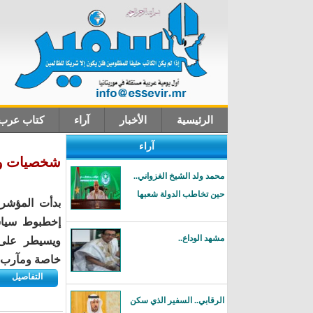
الرئيسية
الأخبار
آراء
كتاب عرب
آراء
اتصل بنا
شخصيات ورا
محمد ولد الشيخ الغزواني..
حين تخاطب الدولة شعبها
بدأت المؤشر
إخطبوط سياس
مشهد الوداع..
ويسيطر على 
خاصة ومآرب 
التفاصيل
الرقابي.. السفير الذي سكن