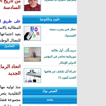
من تاريخ ا
السادسة
علوم وتكلنوجيا
على طريق ال
عطل فني يضرب منصة
بعيد اجتماعه
الفيسبوك
للنضال الوطني
التفاصيل
مريم بلّال.. أول طالبة
موريتانية تحاضر في المؤتمر
الدولي للإبتكار
اتحاد الرم
شركة آبل تكشف عن هاتفها
الجديد
الجديد آيفون 15
منذ توليه مها
الفيس بوك
التقليدية ي
بحث
مجموعة فشلت ف