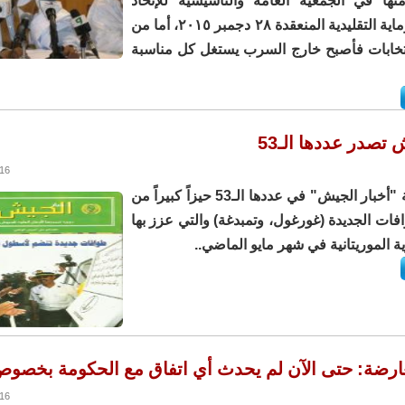
ا في الجمعية العامة والتأسيسية للإتحاد
الموريتاني للرماية التقليدية المنعقدة ٢٨ دجمبر ٢٠١٥، أما من
نتخابات فأصبح خارج السرب يستغل كل مناسبة
 تصدر عددها الـ53
6:33
خصصت مجلة "أخبار الجيش" في عددها الـ53 حيزاً كبيراً من
فات الجديدة (غورغول، وتمبدغة) والتي عزز بها
 الموريتانية في شهر مايو الماضي..
ارضة: حتى الآن لم يحدث أي اتفاق مع الحكومة بخصوص
4:50