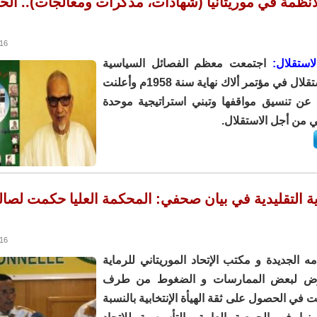
لأنظمة في موريتانيا (شهادات، مذكرات ومعالجات).. الح
1:41
استقلال:
اجتمعت معظم الفصائل السياسية
المطالبة بالاستقلال في مؤتمر ألاك نهاية سنة 1958م وأعلنت
ا عن تنسيق مواقفها وتبني استراتيجية موحدة
 من أجل الاستقلال.
اية التقليدية في بيان صحفي: المحكمة العليا حكمت لصا
3:54
مه الجديدة و مكتب الإتحاد الموريتاني للرماية
تعرض لبعض الممارسات و الضغوط من طرف
ي الحصول على ثقة الهيأة الإنتخابية بالنسبة