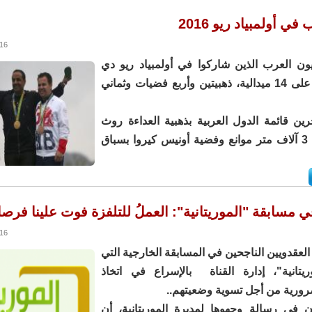
ي أولمبياد ريو 2016
3:57
ن العرب الذين شاركوا في أولمبياد ريو دي
جانيرو 2016 على 14 ميدالية، ذهبيتين وأربع فضيات وثماني
ين قائمة الدول العربية بذهبية العداءة روث
جيبيت بسباق 3 آلاف متر موانع وفضية أونيس كيروا بسباق
 مسابقة "الموريتانية": العملُ للتلفزة فوت علينا فرص
3:05
لعقدويين الناجحين في المسابقة الخارجية التي
ريتانية"، إدارة القناة بالإسراع في اتخاذ
رورية من أجل تسوية وضعيتهم..
ن في رسالة وجهوها لمديرة الموريتانية، أن