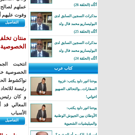
أكًاه (الحلقة 26)
عملهم لصالح ا
وفوت عليهم أ
مذكرات السجين السابق لدى
التفاصيل
البوليساريو محمد فال ولد
أكًاه (الحلقة 25)
منتان تخلف
مذكرات السجين السابق لدى
الخصوصية
البوليساريو محمد فال ولد
أكًاه (الحلقة 24)
انتخبت الجم
كتاب عرب
الخصوصية خلا
نواكشوط الحرة
يوحنا انور داود يكتب: غزوة
رئيسة للاتحاد
السفارات...والتحالف الصهيو
و كان رئيس ا
اخواني!
المعالي قد 
يوحنا انور داود يكتب:
الأسباب
الأوطان بين الجيوش الوطنية
التفاصيل
والميليشيات الشعبوية
إسرائيل الكبرى أم الصغرى؟