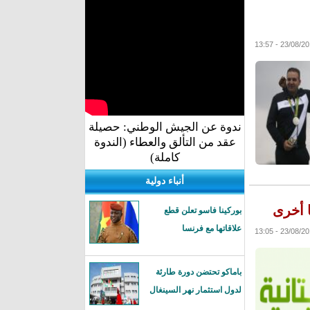
23/08/2016 - 1
ندوة عن الجيش الوطني: حصيلة
عقد من التألق والعطاء (الندوة
كاملة)
أنباء دولية
ا أخرى
بوركينا فاسو تعلن قطع
علاقاتها مع فرنسا
23/08/2016 - 1
باماكو تحتضن دورة طارئة
لدول استثمار نهر السينغال