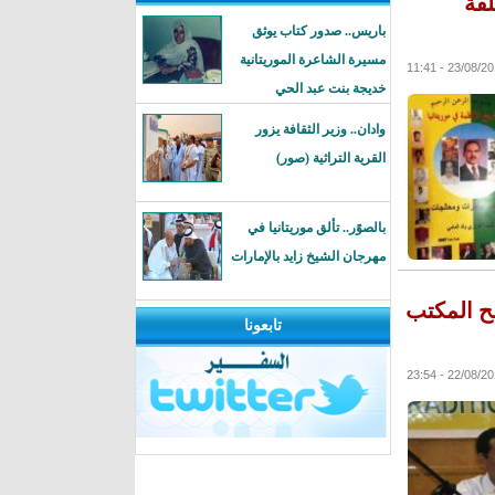
لقة
باريس.. صدور كتاب يوثق
مسيرة الشاعرة الموريتانية
23/08/2016 - 1
خديجة بنت عبد الحي
وادان.. وزير الثقافة يزور
القرية التراثية (صور)
بالصوًر.. تألق موريتانيا في
مهرجان الشيخ زايد بالإمارات
لح المكتب
تابعونا
22/08/2016 - 2