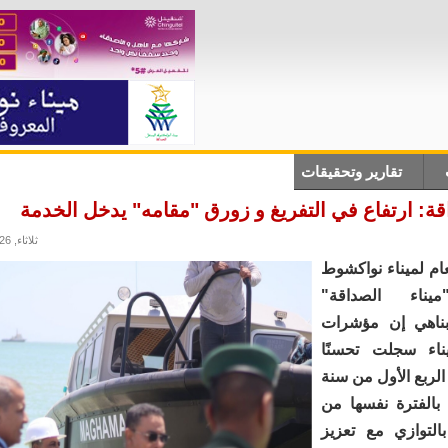
تقارير وتحقيقات
أنباء دولية
علوم وتكلنوجيا
ثقاف
اقة: ارتفاع في التفريغ و زورق "مقامه" يدخل الخدمة
ثلاثاء, 28/04/2026 - 09:41
عام لميناء نواكشوط
يناء الصداقة"
بناهي إن مؤشرات
يناء سجلت تحسنًا
الربع الأول من سنة
نة بالفترة نفسها من
 2025، بالتوازي مع تعزيز