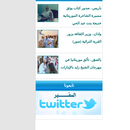
باريس.. صدور كتاب يوثق
مسيرة الشاعرة الموريتانية
خديجة بنت عبد الحي
وادان.. وزير الثقافة يزور
القرية التراثية (صور)
بالصوًر.. تألق موريتانيا في
مهرجان الشيخ زايد بالإمارات
تابعونا