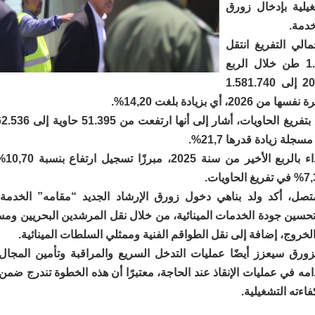
غيلية بإدخال زورق
خدمة.
الي التفريغ انتقل
من 1.385.441 طن خلال الربع
الأول من 2025 إلى 1.581.740
20، أي بزيادة بلغت 14,20%.
جلة زيادة قدرها 21,7%.
كما قارن
ل، أكد ولد بناهي دخول زورق الإرشاد الجديد “مقامه” الخدمة، 
سين جودة الخدمات المينائية، من خلال نقل المرشدين البحريين وم
لخروج، إضافة إلى نقل الطواقم الفنية وممثلي السلطات المينائية.
ورق سيعزز أيضًا عمليات التدخل السريع والمراقبة وتأمين المجال
امه في عمليات الإنقاذ عند الحاجة، معتبرًا أن هذه الخطوة تندرج ضم
فاءته التشغيلية.