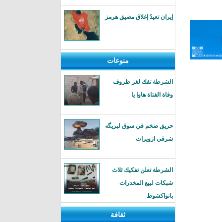
إيران تعيدُ إغلاق مضيق هرمز
منوعات
الشرطة تفك لغز ظروف
وفاة الفتاة هاوا يا
حريق ضخم في سوق لبريگه
شرقي ازويرات
الشرطة تعلن تفكيك ثلاث
شبكات لبيع المخدرات
بانواكشوط
ثقافة