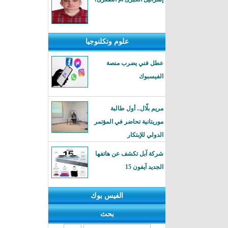
علوم وتكلنوجيا
عطل فني يضرب منصة
الفيسبوك
مريم بلّال.. أول طالبة
موريتانية تحاضر في المؤتمر
الدولي للإبتكار
شركة آبل تكشف عن هاتفها
الجديد آيفون 15
الفيس بوك
بحث