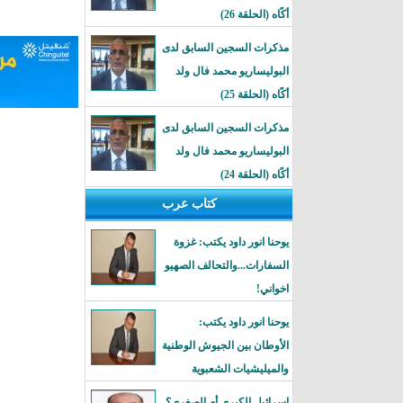
أكًاه (الحلقة 26)
مذكرات السجين السابق لدى
البوليساريو محمد فال ولد
أكًاه (الحلقة 25)
مذكرات السجين السابق لدى
البوليساريو محمد فال ولد
أكًاه (الحلقة 24)
كتاب عرب
يوحنا انور داود يكتب: غزوة
السفارات...والتحالف الصهيو
اخواني!
يوحنا انور داود يكتب:
الأوطان بين الجيوش الوطنية
والميليشيات الشعبوية
إسرائيل الكبرى أم الصغرى؟