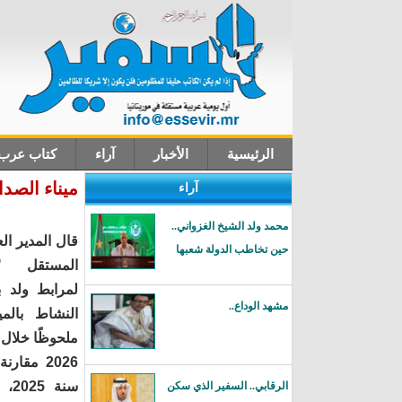
الرئيسية
الأخبار
آراء
كتاب عرب
ميناء الصد
آراء
اتصل بنا
محمد ولد الشيخ الغزواني..
قال المدير ال
حين تخاطب الدولة شعبها
المستقل "م
لمرابط ولد 
مشهد الوداع..
النشاط بالم
ملحوظًا خلال 
2026 مقار
سنة
الرقابي.. السفير الذي سكن