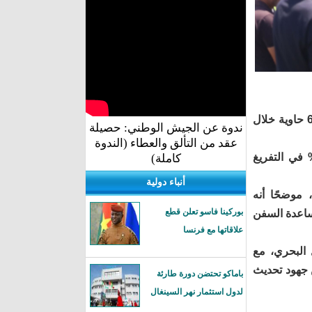
وفي ما يتعلق بتفريغ الحاويات، أشار إلى أنها ارتفعت من 51.395 حاوية إلى 62.536 حاوية خلال
ندوة عن الجيش الوطني: حصيلة
عقد من التألق والعطاء (الندوة
 الأداء بالربع الأخير من سنة 2025، مبرزًا تسجيل ارتفاع بنسبة 10,70% في التفريغ
كاملة)
أنباء دولية
موضحًا أنه
بوركينا فاسو تعلن قطع
ساعدة السفن
علاقاتها مع فرنسا
 البحري، مع
ن جهود تحديث
باماكو تحتضن دورة طارئة
لدول استثمار نهر السينغال