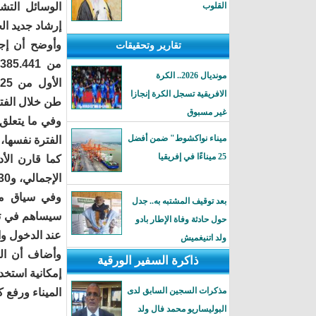
القلوب
الوسائل التش
إرشاد جديد ال
وأوضح أن إجم
تقارير وتحقيقات
مونديال 2026.. الكرة
الافريقية تسجل الكرة إنجازا
طن خلال الفترة نفسها من 26
غير مسبوق
ميناء نواكشوط" ضمن أفضل
الفترة نفسها، مس
25 ميناءًا في إفريقيا
الإجمالي، و7,30% في تفريغ الحاويات.
وفي سياق متص
بعد توقيف المشتبه به.. جدل
سيساهم في تح
حول حادثة وفاة الإطار بادو
عند الدخول وا
ولد اتنيغميش
وأضاف أن الز
ذاكرة السفير الورقية
إمكانية استخد
مذكرات السجين السابق لدى
الميناء ورفع ك
البوليساريو محمد فال ولد